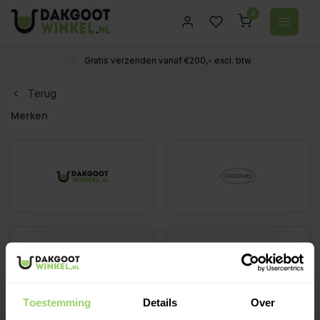
0
Gratis verzenden vanaf €200,- excl. btw
Terug
Merken
Toestemming
Details
Over