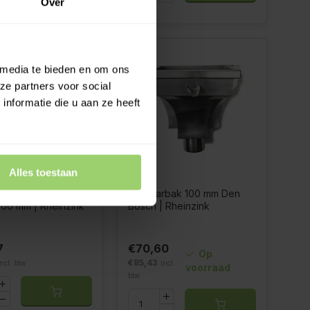
Over
 media te bieden en om ons
ze partners voor social
nformatie die u aan ze heeft
Alles toestaan
rbak Kubus 100 mm
Vergaarbak 100 mm Den
00 mm | Rheinzink
Bosch | Rheinzink
7
€70,60
Op
€85,43
Incl. btw
Incl.
voorraad
btw