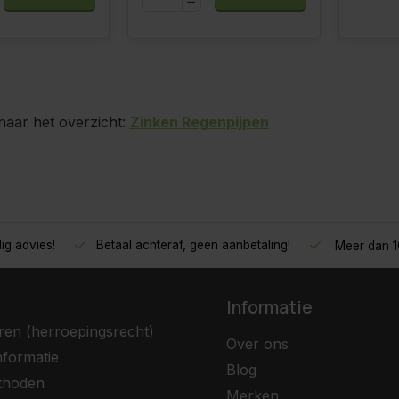
naar het overzicht:
Zinken Regenpijpen
ig advies!
Betaal achteraf, geen aanbetaling!
Meer dan 10
Informatie
ren (herroepingsrecht)
Over ons
nformatie
Blog
thoden
Merken