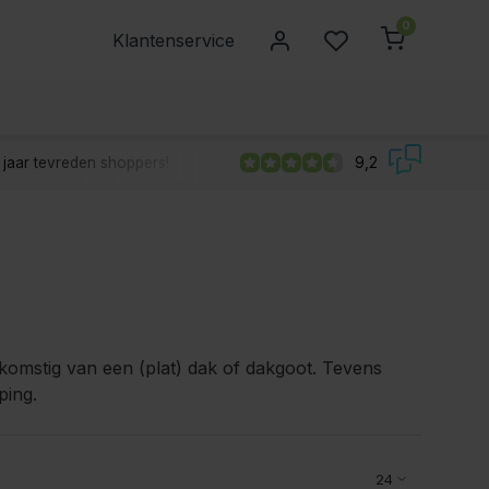
0
Klantenservice
jaar tevreden shoppers!
9,2
omstig van een (plat) dak of dakgoot. Tevens
ping.