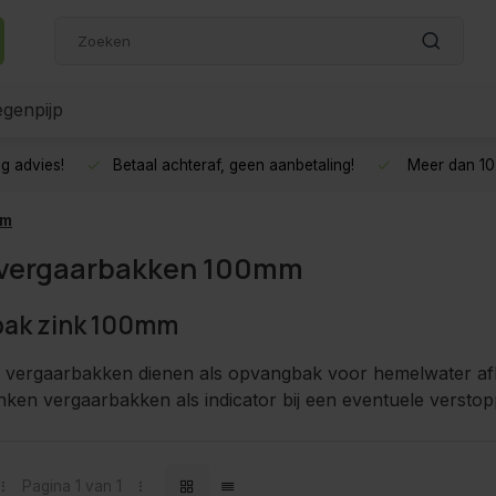
genpijp
g advies!
Betaal achteraf, geen aanbetaling!
Meer dan 10 
mm
 vergaarbakken 100mm
bak zink 100mm
 vergaarbakken dienen als opvangbak voor hemelwater afk
nken vergaarbakken als indicator bij een eventuele verstop
Pagina 1 van 1