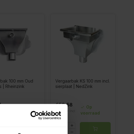
rbak 100 mm Oud
Vergaarbak KS 100 mm incl.
s | Rheinzink
sierplaat | NedZink
7
€50,58
Op
€61,20
Incl. btw
Incl.
voorraad
btw