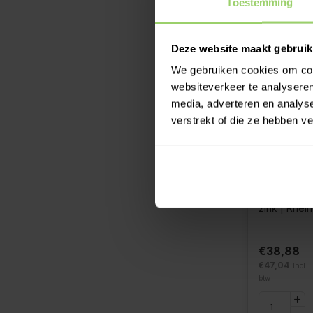
Toestemming
Deze website maakt gebruik
We gebruiken cookies om cont
websiteverkeer te analyseren
media, adverteren en analys
verstrekt of die ze hebben v
Vergaarbak
zink | Rhein
€38,88
€47,04
Incl.
btw