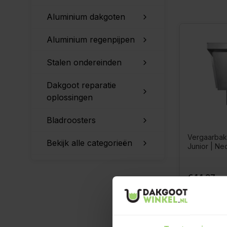
Aluminium dakgoten
Aluminium regenpijpen
Stalen ondereinden
Dakgoot reparatie
oplossingen
Bladroosters
Vergaarbak
Bekijk alle categorieën
Junior | Ne
€44,37
€53,69
Incl.
btw