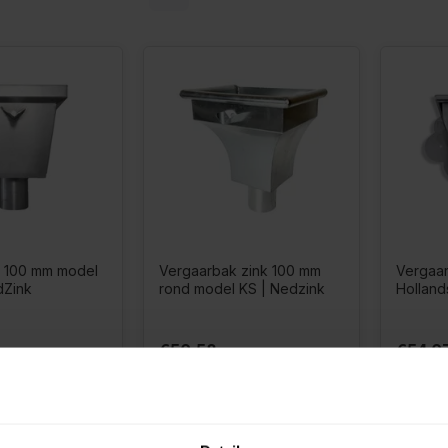
 100 mm model
Vergaarbak zink 100 mm
Vergaa
dZink
rond model KS | Nedzink
Holland
€50,58
€54,0
Op
Op
€61,20
€65,42
Incl.
voorraad
voorraad
btw