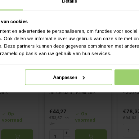
Details
 van cookies
ent en advertenties te personaliseren, om functies voor social
. Ook delen we informatie over uw gebruik van onze site met on
e. Deze partners kunnen deze gegevens combineren met andere i
erzameld op basis van uw gebruik van hun services.
Aanpassen
 Mini 100 mm
Vergaarbak 100 mm model
Vergaa
zink
Amsterdam | Rheinzink
- 300x3
€44,27
€78,3
Op
Op
€53,57
€94,83
Incl.
voorraad
voorraad
btw