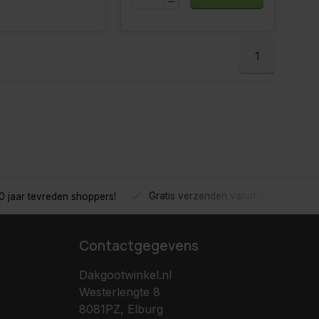
1
Gratis verzenden vanaf €200,- excl.
 jaar tevreden shoppers!
Contactgegevens
Dakgootwinkel.nl
Westerlengte 8
8081PZ, Elburg