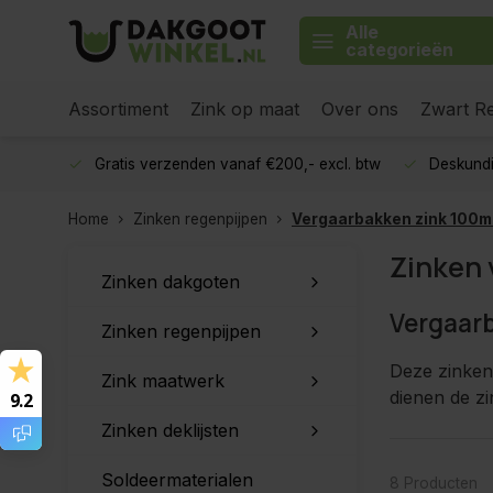
Alle
categorieën
Assortiment
Zink op maat
Over ons
Zwart Re
Gratis verzenden vanaf €200,- excl. btw
Deskundi
Home
Zinken regenpijpen
Vergaarbakken zink 100
Zinken
Zinken dakgoten
Vergaar
Zinken regenpijpen
Deze zinken
Zink maatwerk
dienen de zi
9.2
Zinken deklijsten
Soldeermaterialen
8 Producten