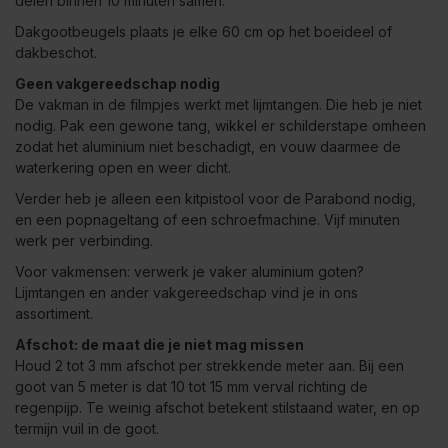
delen binnen 10 minuten samen.
Dakgootbeugels plaats je elke 60 cm op het boeideel of
dakbeschot.
Geen vakgereedschap nodig
De vakman in de filmpjes werkt met lijmtangen. Die heb je niet
nodig. Pak een gewone tang, wikkel er schilderstape omheen
zodat het aluminium niet beschadigt, en vouw daarmee de
waterkering open en weer dicht.
Verder heb je alleen een kitpistool voor de Parabond nodig,
en een popnageltang of een schroefmachine. Vijf minuten
werk per verbinding.
Voor vakmensen: verwerk je vaker aluminium goten?
Lijmtangen en ander vakgereedschap vind je in ons
assortiment
.
Afschot: de maat die je niet mag missen
Houd 2 tot 3 mm afschot per strekkende meter aan. Bij een
goot van 5 meter is dat 10 tot 15 mm verval richting de
regenpijp. Te weinig afschot betekent stilstaand water, en op
termijn vuil in de goot.