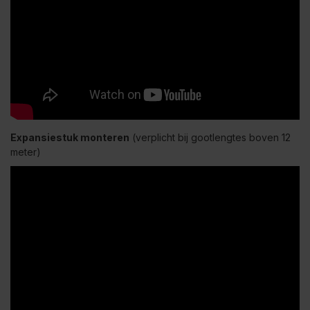
Expansiestuk monteren
(verplicht bij gootlengtes boven 12
meter)