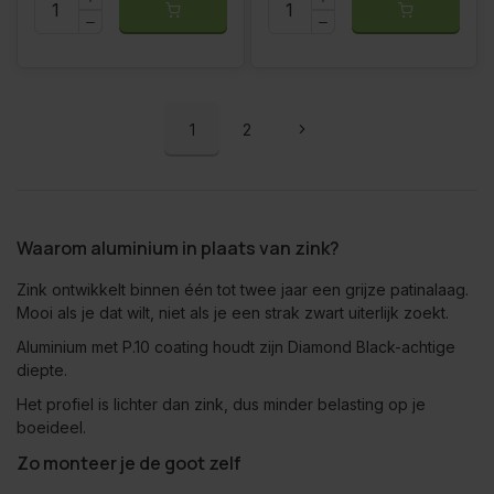
1
2
Waarom aluminium in plaats van zink?
Zink ontwikkelt binnen één tot twee jaar een grijze patinalaag.
Mooi als je dat wilt, niet als je een strak zwart uiterlijk zoekt.
Aluminium met P.10 coating houdt zijn Diamond Black-achtige
diepte.
Het profiel is lichter dan zink, dus minder belasting op je
boeideel.
Zo monteer je de goot zelf