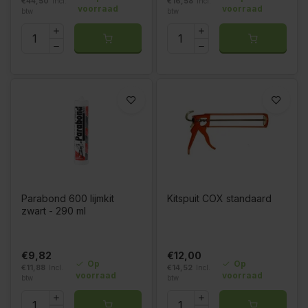
€44,50
Incl.
€16,58
Incl.
voorraad
voorraad
btw
btw
Parabond 600 lijmkit
Kitspuit COX standaard
zwart - 290 ml
€9,82
€12,00
Op
Op
€11,88
Incl.
€14,52
Incl.
voorraad
voorraad
btw
btw