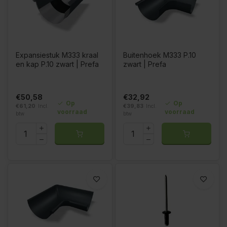
Expansiestuk M333 kraal
Buitenhoek M333 P.10
en kap P.10 zwart | Prefa
zwart | Prefa
€50,58
€32,92
Op
Op
€61,20
Incl.
€39,83
Incl.
voorraad
voorraad
btw
btw