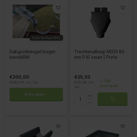
Ook te huur €42
Dakgootbeugel buiger
Trechteruitloop M333 80
bendARM
mm P.10 zwart | Prefa
€200,00
€25,03
Op
€242,00
Incl. btw
€30,29
Incl.
voorraad
btw
Kies optie