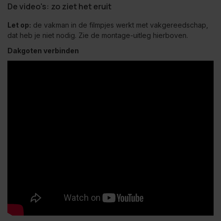
De video's: zo ziet het eruit
Let op:
de vakman in de filmpjes werkt met vakgereedschap,
dat heb je niet nodig. Zie de montage-uitleg hierboven.
Dakgoten verbinden