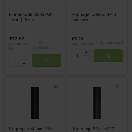
Binnenhoek M333 P.10
Popnagel bolkop 4x10
zwart | Prefa
mm zwart
€32,92
€0,15
Op
Op voorraad
€39,83
Incl.
€0,18
Incl. btw
voorraad
btw
Regenpijp 80 mm P.10
Regenpijp 80 mm P.10