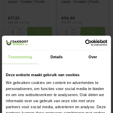
zwart - 1 meter | Prefa
zwart - 2 meter | Prefa
€17,22
€34,46
€20,84
Incl. btw
€41,70
Incl. btw
Toestemming
Details
Over
Deze website maakt gebruik van cookies
3m - Standaard Lengte
Kies je montage-optie
We gebruiken cookies om content en advertenties te
personaliseren, om functies voor social media te bieden
Regenpijp 80 mm P.10
Scharnierbeugelset M10
en om ons websiteverkeer te analyseren. Ook delen we
zwart - 3 meter | Prefa
80 mm P.10 zwart | Prefa
informatie over uw gebruik van onze site met onze
partners voor social media, adverteren en analyse. Deze
€43,80
€9,42
partners kunnen deze gegevens combineren met andere