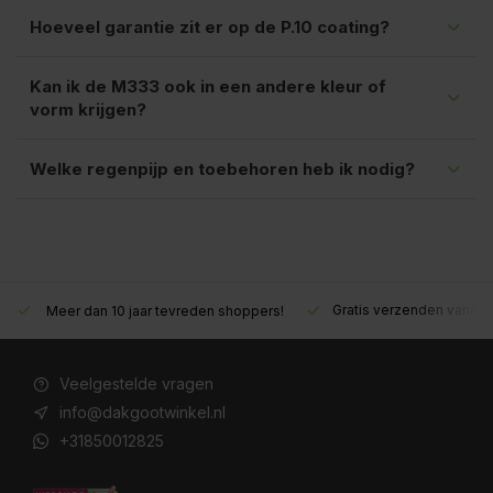
Hoeveel garantie zit er op de P.10 coating?
Kan ik de M333 ook in een andere kleur of
vorm krijgen?
Welke regenpijp en toebehoren heb ik nodig?
Gratis verzenden vanaf €200,- excl. btw
Deskundig advies!
Veelgestelde vragen
info@dakgootwinkel.nl
+31850012825