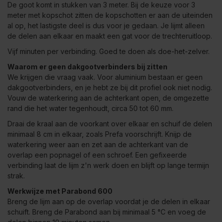
De goot komt in stukken van 3 meter. Bij de keuze voor 3
meter met kopschot zitten de kopschotten er aan de uiteinden
al op, het lastigste deel is dus voor je gedaan. Je lijmt alleen
de delen aan elkaar en maakt een gat voor de trechteruitloop.
Vijf minuten per verbinding. Goed te doen als doe-het-zelver.
Waarom er geen dakgootverbinders bij zitten
We krijgen die vraag vaak. Voor aluminium bestaan er geen
dakgootverbinders, en je hebt ze bij dit profiel ook niet nodig.
Vouw de waterkering aan de achterkant open, de omgezette
rand die het water tegenhoudt, circa 50 tot 60 mm.
Draai de kraal aan de voorkant over elkaar en schuif de delen
minimaal 8 cm in elkaar, zoals Prefa voorschrijft. Knijp de
waterkering weer aan en zet aan de achterkant van de
overlap een popnagel of een schroef. Een gefixeerde
verbinding laat de lijm z'n werk doen en blijft op lange termijn
strak.
Werkwijze met Parabond 600
Breng de lijm aan op de overlap voordat je de delen in elkaar
schuift. Breng de Parabond aan bij minimaal 5 °C en voeg de