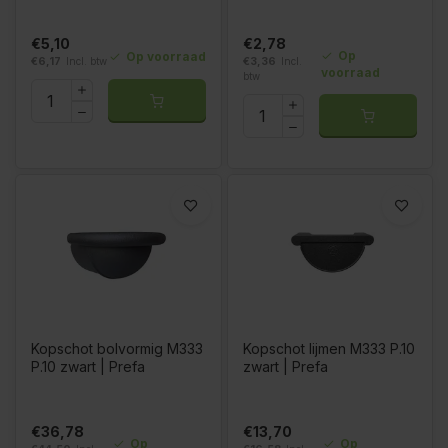
€5,10
€2,78
Op
Op voorraad
€6,17
Incl. btw
€3,36
Incl.
voorraad
btw
Kopschot bolvormig M333
Kopschot lijmen M333 P.10
P.10 zwart | Prefa
zwart | Prefa
€36,78
€13,70
Op
Op