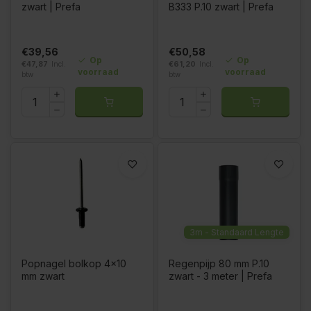
zwart | Prefa
B333 P.10 zwart | Prefa
€39,56
€50,58
Op
Op
€47,87
Incl.
€61,20
Incl.
voorraad
voorraad
btw
btw
3m - Standaard Lengte
Popnagel bolkop 4x10
Regenpijp 80 mm P.10
mm zwart
zwart - 3 meter | Prefa