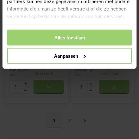
partners kunnen deze gegevens combineren met andere
informatie die u aan ze heeft verstrekt of die ze hebben
verzameld op basis van uw gebruik van hun services.
Alles toestaan
Bocht 40 graden 80 mm
Bocht 72 graden 80 mm
P.10 zwart | Prefa
P.10 zwart | Prefa
Aanpassen
€16,61
€16,14
Op
Op
€20,10
Incl.
€19,53
Incl.
voorraad
voorraad
btw
btw
1
2