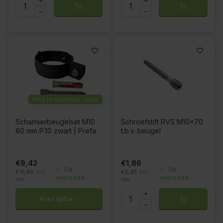
Kies je montage-optie
Scharnierbeugelset M10
Schroefstift RVS M10x70
80 mm P.10 zwart | Prefa
t.b.v. beugel
€9,42
€1,86
Op
Op
€11,40
Incl.
€2,25
Incl.
voorraad
voorraad
btw
btw
Kies optie