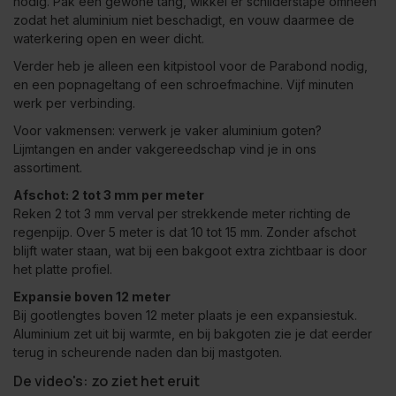
nodig. Pak een gewone tang, wikkel er schilderstape omheen
zodat het aluminium niet beschadigt, en vouw daarmee de
waterkering open en weer dicht.
Verder heb je alleen een kitpistool voor de Parabond nodig,
en een popnageltang of een schroefmachine. Vijf minuten
werk per verbinding.
Voor vakmensen: verwerk je vaker aluminium goten?
Lijmtangen en ander vakgereedschap vind je in ons
assortiment
.
Afschot: 2 tot 3 mm per meter
Reken 2 tot 3 mm verval per strekkende meter richting de
regenpijp. Over 5 meter is dat 10 tot 15 mm. Zonder afschot
blijft water staan, wat bij een bakgoot extra zichtbaar is door
het platte profiel.
Expansie boven 12 meter
Bij gootlengtes boven 12 meter plaats je een expansiestuk.
Aluminium zet uit bij warmte, en bij bakgoten zie je dat eerder
terug in scheurende naden dan bij mastgoten.
De video's: zo ziet het eruit