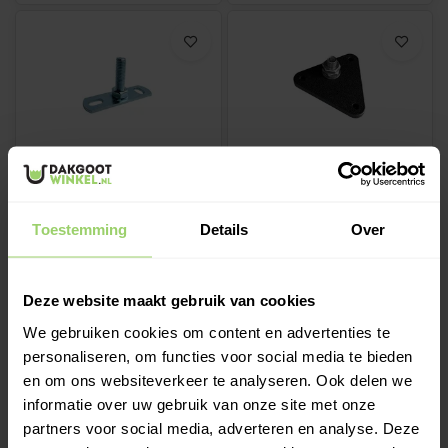
Montageplaat gegalv. M10
Montageplaat M10 draad
t.b.v. beugel
P.10 zwart | Prefa
Toestemming
Details
Over
€2,85
€10,02
Op
Op
€3,45
Incl.
€12,12
Incl.
voorraad
voorraad
Deze website maakt gebruik van cookies
btw
btw
We gebruiken cookies om content en advertenties te
personaliseren, om functies voor social media te bieden
en om ons websiteverkeer te analyseren. Ook delen we
informatie over uw gebruik van onze site met onze
partners voor social media, adverteren en analyse. Deze