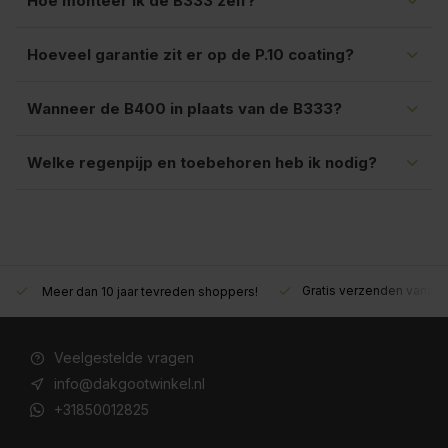
Hoe monteer ik de B333 zelf?
Hoeveel garantie zit er op de P.10 coating?
Wanneer de B400 in plaats van de B333?
Welke regenpijp en toebehoren heb ik nodig?
Gratis verzenden vanaf €200,- excl. btw
Deskundig advies!
Veelgestelde vragen
info@dakgootwinkel.nl
+31850012825