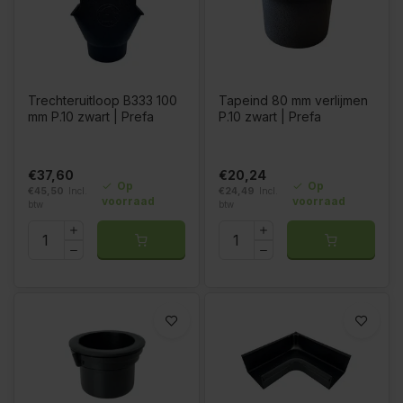
Trechteruitloop B333 100
Tapeind 80 mm verlijmen
mm P.10 zwart | Prefa
P.10 zwart | Prefa
€37,60
€20,24
Op
Op
€45,50
Incl.
€24,49
Incl.
voorraad
voorraad
btw
btw