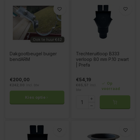
Ook te huur €42
Dakgootbeugel buiger
Trechteruitloop B333
bendARM
verloop 80 mm P.10 zwart
| Prefa
€200,00
€54,19
Op
€242,00
Incl. btw
€65,57
Incl.
voorraad
btw
Kies optie