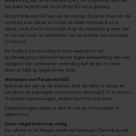
waterkering aan de achterkant open, de omgezette rand die
het water tegenhoudt. Circa 50 tot 60 mm is genoeg.
Breng Parabond 600 aan op de overlap. Draai de kraal aan de
voorkant over elkaar en schuif de delen minimaal 8 cm in
elkaar, zoals Prefa voorschrijft. Knijp de waterkering weer aan
en zet aan voor- en achterkant van de overlap een popnagel
of schroef.
De fixatie is bij een bakgoot extra waardevol: het
rechthoekige profiel heeft minder eigen klemwerking dan een
mastgoot. Een gefixeerde verbinding laat de lijm z'n werk
doen en blijft op lange termijn strak.
Werkwijze met Parabond 600
Breng de lijm aan op de overlap, druk de delen in elkaar en
zet direct de popnagels of schroeven. Minimaal 5 °C en binnen
10 minuten samenvoegen, anders hecht het niet meer.
Dakgootbeugels plaats je elke 60 cm op het boeideel of
dakbeschot.
Geen vakgereedschap nodig
De vakman in de filmpjes werkt met lijmtangen. Die heb je niet