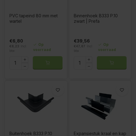
PVC tapeind 80 mm met
Binnenhoek B333 P.10
wartel
zwart | Prefa
€6,80
€39,56
Op
Op
€8,23
Incl.
€47,87
Incl.
voorraad
voorraad
btw
btw
Buitenhoek B333 P.10
Expansiestuk kraal en kap