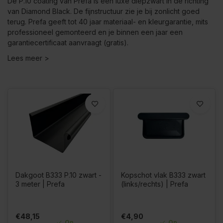
De P.10 coating van Prefa is een luxe diepzwart in de richting
van Diamond Black. De fijnstructuur zie je bij zonlicht goed
terug. Prefa geeft tot 40 jaar materiaal- en kleurgarantie, mits
professioneel gemonteerd en je binnen een jaar een
garantiecertificaat aanvraagt (gratis).
Lees meer >
Dakgoot B333 P.10 zwart -
Kopschot vlak B333 zwart
3 meter | Prefa
(links/rechts) | Prefa
€48,15
€4,90
Op
Op