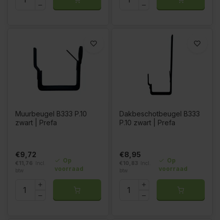
Muurbeugel B333 P.10
Dakbeschotbeugel B333
zwart | Prefa
P.10 zwart | Prefa
€9,72
€8,95
Op
Op
€11,76
Incl.
€10,83
Incl.
voorraad
voorraad
btw
btw