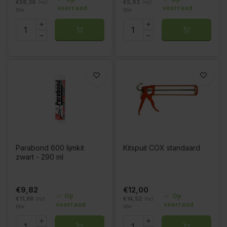
€58,26
Incl.
€5,93
Incl.
voorraad
voorraad
btw
btw
Parabond 600 lijmkit
Kitspuit COX standaard
zwart - 290 ml
€9,82
€12,00
Op
Op
€11,88
Incl.
€14,52
Incl.
voorraad
voorraad
btw
btw