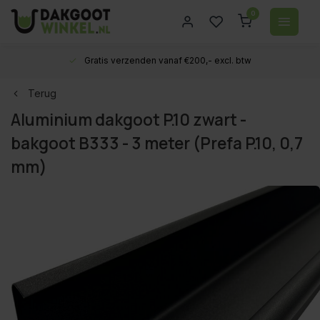
0
Gratis verzenden vanaf €200,- excl. btw
Terug
Aluminium dakgoot P.10 zwart -
bakgoot B333 - 3 meter (Prefa P.10, 0,7
mm)