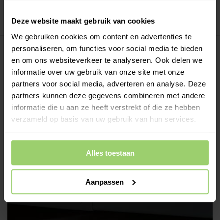
Betaal achteraf, geen aanbetaling!
Meer dan 10 jaar tevreden shoppers!
Deze website maakt gebruik van cookies
We gebruiken cookies om content en advertenties te
personaliseren, om functies voor social media te bieden
Beschrijving
en om ons websiteverkeer te analyseren. Ook delen we
informatie over uw gebruik van onze site met onze
Dakgoten kunnen op twee manieren verbonden worden:
partners voor social media, adverteren en analyse. Deze
lijmen of met popnagels. Lijmen is de standaardmethode en
partners kunnen deze gegevens combineren met andere
biedt een waterdichte hechting die meer dan voldoende is
informatie die u aan ze heeft verstrekt of die ze hebben
voor een sterke verbinding. Gebruik van popnagels is mogelijk
verzameld op basis van uw gebruik van hun services.
voor extra stevigheid, maar meestal niet noodzakelijk.
Alles toestaan
Aanpassen