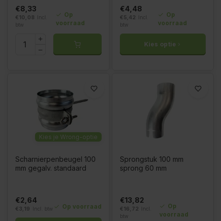
€8,33
€4,48
Op
Op
€10,08
Incl.
€5,42
Incl.
voorraad
voorraad
btw
btw
Kies optie
Kies je Wrong-optie
Scharnierpenbeugel 100
Sprongstuk 100 mm
mm gegalv. standaard
sprong 60 mm
€2,64
€13,82
Op
Op voorraad
€3,19
Incl. btw
€16,72
Incl.
voorraad
btw