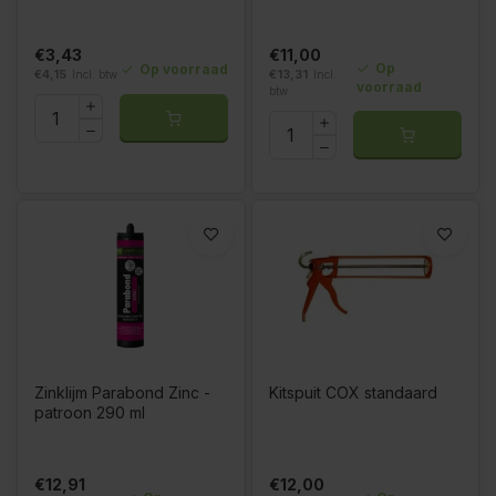
€3,43
€11,00
Op
Op voorraad
€4,15
Incl. btw
€13,31
Incl.
voorraad
btw
Zinklijm Parabond Zinc -
Kitspuit COX standaard
patroon 290 ml
€12,91
€12,00