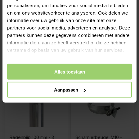
personaliseren, om functies voor social media te bieden
en om ons websiteverkeer te analyseren. Ook delen we
Regenpijp 100 mm - 1
Regenpijp 100 mm - 2
informatie over uw gebruik van onze site met onze
meter | NedZink
meter | NedZink
partners voor social media, adverteren en analyse. Deze
partners kunnen deze gegevens combineren met andere
informatie die u aan ze heeft verstrekt of die ze hebben
€15,56
€28,29
Op
Op
€18,83
Incl.
€34,23
Incl.
verzameld op basis van uw gebruik van hun services.
voorraad
voorraad
btw
btw
Alles toestaan
Aanpassen
Regenpijp 100 mm - 3
Scharnierbeugel M10 -