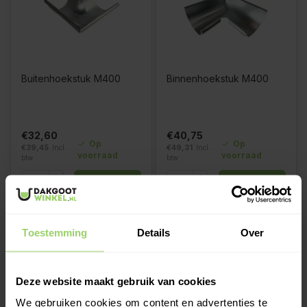
Buitenhoekstuk M400
Binnenhoekstuk M400
€32,60
€40,75
Op
Op
€39,45
Incl.
€49,31
Incl.
voorraad
voorraad
btw
btw
Toestemming
Details
Over
Deze website maakt gebruik van cookies
We gebruiken cookies om content en advertenties te