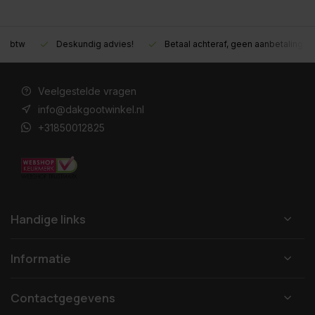
Deskundig advies!
Betaal achteraf, geen aanbetaling!
M
Veelgestelde vragen
info@dakgootwinkel.nl
+31850012825
Handige links
Informatie
Contactgegevens