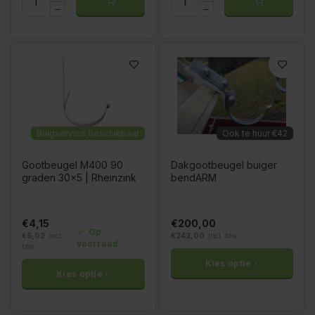
Buigservice beschikbaar
Ook te huur €42
Gootbeugel M400 90
Dakgootbeugel buiger
graden 30x5 | Rheinzink
bendARM
€4,15
€200,00
Op
€5,02
Incl.
€242,00
Incl. btw
voorraad
btw
Kies optie
Kies optie