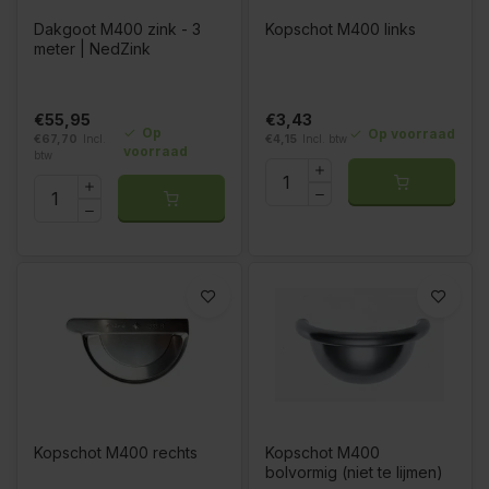
Dakgoot M400 zink - 3
Kopschot M400 links
meter | NedZink
€55,95
€3,43
Op
Op voorraad
€67,70
Incl.
€4,15
Incl. btw
voorraad
btw
Kopschot M400 rechts
Kopschot M400
bolvormig (niet te lijmen)