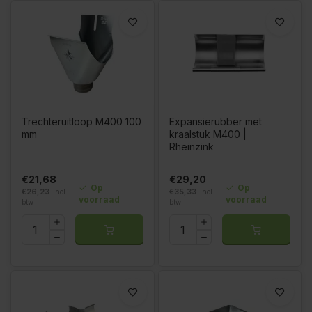
Trechteruitloop M400 100
Expansierubber met
mm
kraalstuk M400 |
Rheinzink
€21,68
€29,20
Op
Op
€26,23
Incl.
€35,33
Incl.
voorraad
voorraad
btw
btw