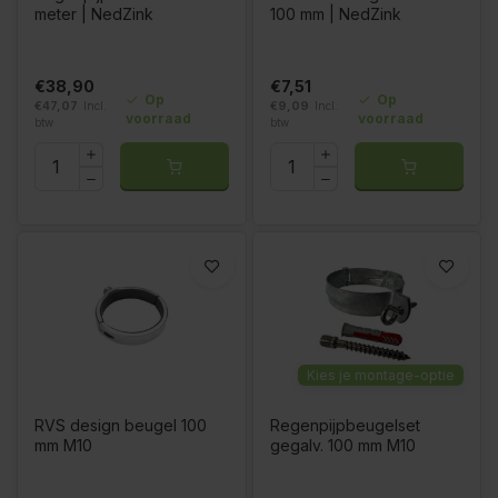
meter | NedZink
100 mm | NedZink
€38,90
€7,51
Op
Op
€47,07
Incl.
€9,09
Incl.
voorraad
voorraad
btw
btw
Kies je montage-optie
RVS design beugel 100
Regenpijpbeugelset
mm M10
gegalv. 100 mm M10