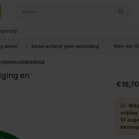
genpijp
g advies!
Betaal achteraf, geen aanbetaling!
Meer dan 10 
ertinnen soldeerbout
iging en
€16,70
Wege
vrijdag
10 augu
bezorg