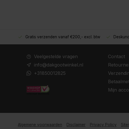
Gratis verzenden vanaf €200,- excl. btw
Deskund
oppers!
Veelgestelde vragen
Contact
info@dakgootwinkel.nl
Retourne
+31850012825
Verzendi
Betaalme
Mijn acco
Algemene voorwaarden
Disclaimer
Privacy Policy
Sit