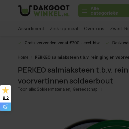
Alle
categorieën
Assortiment
Zink op maat
Over ons
Zwart Re
Gratis verzenden vanaf €200,- excl. btw
Deskundi
Home
PERKEO salmiaksteen t.b.v. reiniging en voorv
PERKEO salmiaksteen t.b.v. rein
voorvertinnen soldeerbout
Toon alle:
Soldeermaterialen
,
Gereedschap
9.2