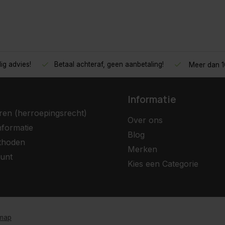
ig advies!
Betaal achteraf, geen aanbetaling!
Meer dan 10
Informatie
ren (herroepingsrecht)
Over ons
nformatie
Blog
thoden
Merken
unt
Kies een Categorie
emap