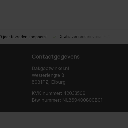
Gratis verzenden vanaf €200,- excl.
 jaar tevreden shoppers!
Contactgegevens
Dakgootwinkel.nl
Westerlengte 8
8081PZ, Elburg
KVK nummer: 42033509
Btw nummer: NL869400800B01