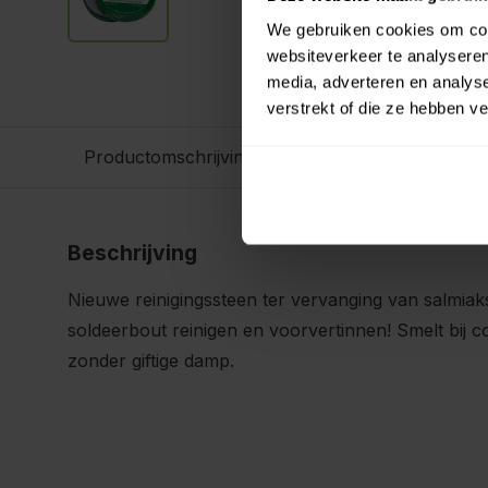
We gebruiken cookies om cont
websiteverkeer te analyseren
media, adverteren en analys
verstrekt of die ze hebben v
Productomschrijving
Beschrijving
Nieuwe reinigingssteen ter vervanging van salmiakste
soldeerbout reinigen en voorvertinnen! Smelt bij c
zonder giftige damp.