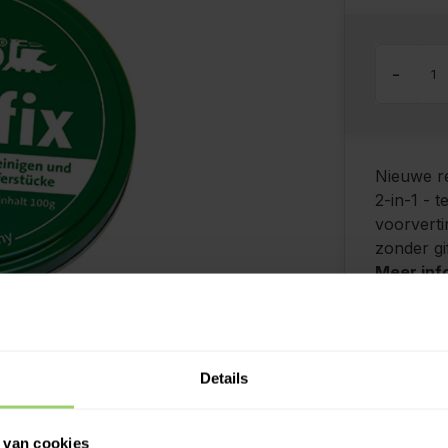
-
Nieuwe re
2-in-1 - t
voorverti
zonder gi
Meer inf
Kies z
Ook o
Details
Grati
Desku
Betaal
 van cookies