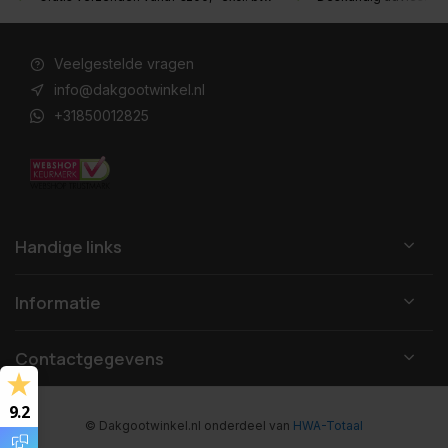
Veelgestelde vragen
info@dakgootwinkel.nl
+31850012825
Handige links
Informatie
Contactgegevens
9.2
© Dakgootwinkel.nl
onderdeel van
HWA-Totaal