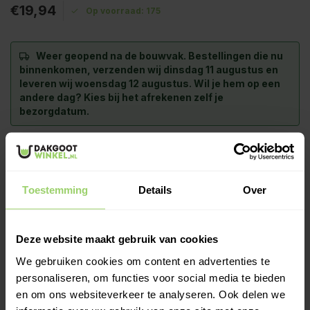
€19,94
Op voorraad: 175
Weer geopend na de bouwvak.
Bestellingen die nu
binnenkomen, verzenden wij dinsdag 11 augustus en
leveren wij woensdag 12 augustus. Wil je hem op een
andere dag? Kies bij het afrekenen zelf je
bezorgdatum.
-
+
In Winkelwagen
De aluminium Ral-kleur bochten zijn standaard voorzien van
Toestemming
Details
Over
een optromping (verbreding) aan de bovenzijde. maar niet
verjongd (geknepen) aan de onderkant.
Meer informatie >
Deze website maakt gebruik van cookies
We gebruiken cookies om content en advertenties te
Kies zelf je leverdatum bij het afrekenen!
personaliseren, om functies voor social media te bieden
Ook op zaterdag bezorgd!
en om ons websiteverkeer te analyseren. Ook delen we
Gratis verzenden vanaf €200,- excl. btw