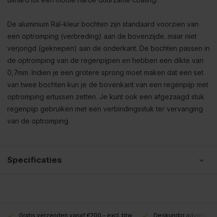
De aluminium Ral-kleur bochten zijn standaard voorzien van
een optromping (verbreding) aan de bovenzijde. maar niet
verjongd (geknepen) aan de onderkant. De bochten passen in
de optromping van de regenpijpen en hebben een dikte van
0,7mm. Indien je een grotere sprong moet maken dat een set
van twee bochten kun je de bovenkant van een regenpijp met
optromping ertussen zetten. Je kunt ook een afgezaagd stuk
regenpijp gebruiken met een verbindingsstuk ter vervanging
van de optromping.
Specificaties
Gratis verzenden vanaf €200,- excl. btw
Deskundig advies!