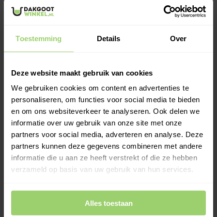
Toestemming
Details
Over
Dakgoot vogelwering
Deze website maakt gebruik van cookies
We gebruiken cookies om content en advertenties te
personaliseren, om functies voor social media te bieden
en om ons websiteverkeer te analyseren. Ook delen we
informatie over uw gebruik van onze site met onze
Bladrooster voor dakgoten
Dit bladrooster klemt zelf in de dakgoot en hoeft maar een
partners voor social media, adverteren en analyse. Deze
klein beetje uit te steken boven de gootrand uit te steken.
partners kunnen deze gegevens combineren met andere
Gemaakt van zwart polyethyleen wat erg milieuvriendelijk is en
informatie die u aan ze heeft verstrekt of die ze hebben
volledig recyclebaar.
verzameld op basis van uw gebruik van hun services.
Regenpijpbladvanger
Past op de bestaande regenpijp en zorgt ervoor dat blad
Alles toestaan
gescheiden wordt van de doorstroming van het regenwater.
Hierdoor is er veel minder kans op rioolverstoppingen door