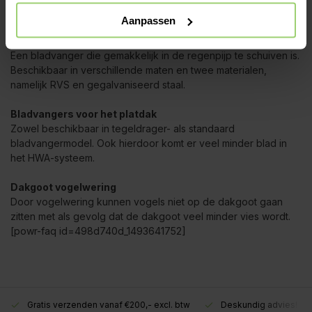
blad.
Aanpassen
Boldraadrooster voor de regenpijp
Een bladvanger die gemakkelijk in de regenpijp te schuiven is.
Beschikbaar in verschillende maten en twee materialen,
namelijk RVS en gegalvaniseerd staal.
Bladvangers voor het platdak
Zowel beschikbaar in tegeldrager- als standaard
bladvangermodel. Ook hierdoor komt er veel minder blad in
het HWA-systeem.
Dakgoot vogelwering
Door vogelwering kunnen vogels niet op de dakgoot gaan
zitten met als gevolg dat de dakgoot veel minder vies wordt.
[powr-faq id=498d740d_1493641752]
Gratis verzenden vanaf €200,- excl. btw
Deskundig advies!