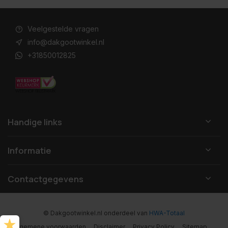
Veelgestelde vragen
info@dakgootwinkel.nl
+31850012825
Handige links
Informatie
Contactgegevens
© Dakgootwinkel.nl
onderdeel van
HWA-Totaal
Algemene voorwaarden
Disclaimer
Privacy Policy
Sitemap