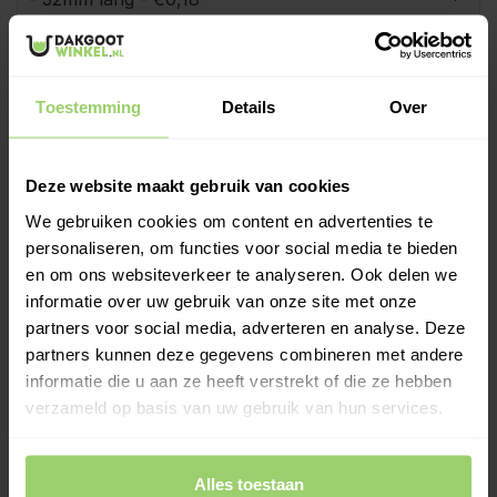
Weer geopend na de bouwvak.
Bestellingen die nu
binnenkomen, verzenden wij dinsdag 11 augustus en
Toestemming
Details
Over
leveren wij woensdag 12 augustus. Wil je hem op een
andere dag? Kies bij het afrekenen zelf je
bezorgdatum.
Deze website maakt gebruik van cookies
We gebruiken cookies om content en advertenties te
-
+
In Winkelwagen
personaliseren, om functies voor social media te bieden
en om ons websiteverkeer te analyseren. Ook delen we
Deze boorschroef 3/8 heeft een zeskantige kop aansluiting
informatie over uw gebruik van onze site met onze
en is geschikt voor een stalen en houten ondergrond. De
partners voor social media, adverteren en analyse. Deze
schroef beschikt over een boorpunt voor eenvoudig
partners kunnen deze gegevens combineren met andere
bevestigen en een 15mm afdichtingsring voor het waterdicht
informatie die u aan ze heeft verstrekt of die ze hebben
afsluiten. Verkrijgbaar in 6,3 x
verzameld op basis van uw gebruik van hun services.
Meer informatie >
Kies zelf je leverdatum bij het afrekenen!
Alles toestaan