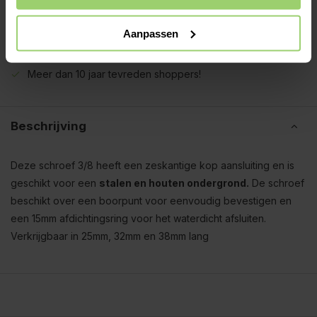
Ook op zaterdag bezorgd!
Gratis verzenden vanaf €200,- excl. btw
Aanpassen
Deskundig advies!
Betaal achteraf, geen aanbetaling!
Meer dan 10 jaar tevreden shoppers!
Beschrijving
Deze schroef 3/8 heeft een zeskantige kop aansluiting en is
geschikt voor een
stalen en houten ondergrond.
De schroef
beschikt over een boorpunt voor eenvoudig bevestigen en
een 15mm afdichtingsring voor het waterdicht afsluiten.
Verkrijgbaar in 25mm, 32mm en 38mm lang