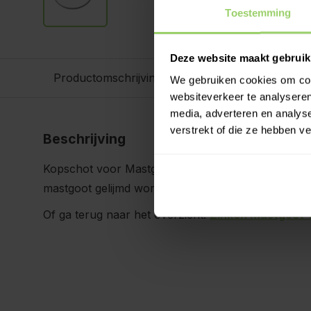
Toestemming
Deze website maakt gebruik
Productomschrijving
Specificaties
We gebruiken cookies om cont
websiteverkeer te analyseren
media, adverteren en analys
verstrekt of die ze hebben v
Beschrijving
Kopschot voor Mastgoot Type M280. Bij dit type k
mastgoot gelijmd worden. Je hoeft dus niet te sold
Of ga terug naar het overzicht:
Zinken Mastgoot