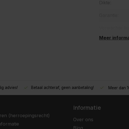
Dikte:
Garantie:
Verwachte le
Meer informa
ig advies!
Betaal achteraf, geen aanbetaling!
Meer dan 10
Informatie
ren (herroepingsrecht)
Over ons
nformatie
Blog