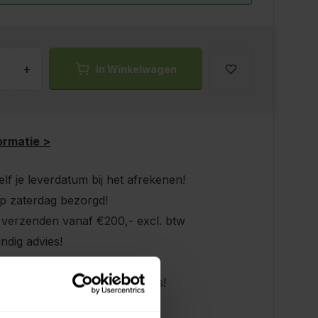
+
In Winkelwagen
ormatie >
elf je leverdatum bij het afrekenen!
p zaterdag bezorgd!
s verzenden vanaf €200,- excl. btw
ndig advies!
 achteraf, geen aanbetaling!
dan 10 jaar tevreden shoppers!