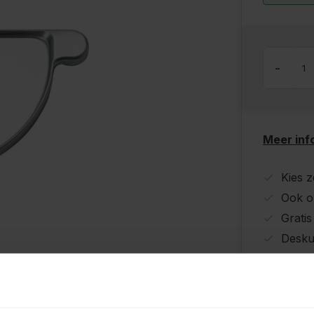
-
Meer inf
Kies z
Ook o
Grati
Desku
Betaal
Meer 