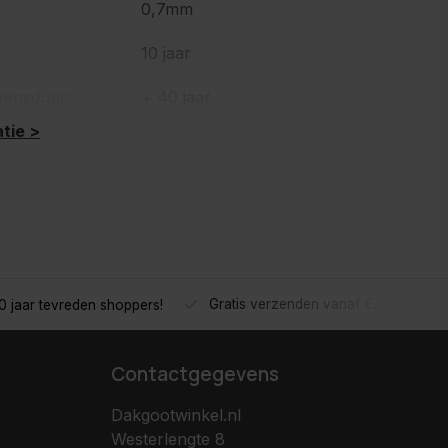
0,7mm
10 jaar
vensduur:
+ 40 jaar
tie >
Gratis verzenden vanaf €200,- excl.
 jaar tevreden shoppers!
Contactgegevens
Dakgootwinkel.nl
Westerlengte 8