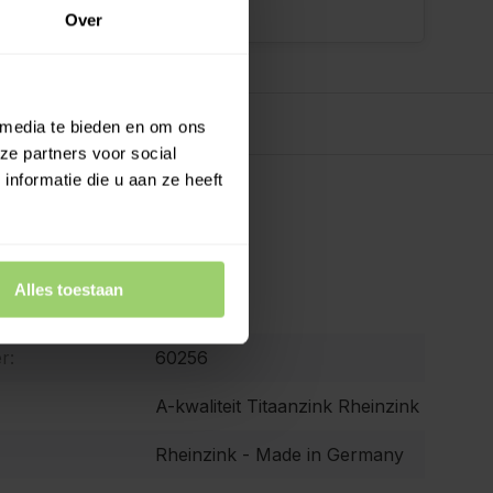
Over
 media te bieden en om ons
ze partners voor social
nformatie die u aan ze heeft
ies
Alles toestaan
Rheinzink
r:
60256
A-kwaliteit Titaanzink Rheinzink
Rheinzink - Made in Germany