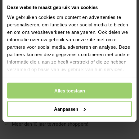
Wegens bouwvakvakantie zijn wij gesloten t/m
Deze website maakt gebruik van cookies
vrijdag 7 augustus.
Bestellingen worden maandag 10
augustus verwerkt of kies zelf een andere
We gebruiken cookies om content en advertenties te
bezorgdatum.
personaliseren, om functies voor social media te bieden
en om ons websiteverkeer te analyseren. Ook delen we
-
+
informatie over uw gebruik van onze site met onze
In Winkelwagen
partners voor social media, adverteren en analyse. Deze
partners kunnen deze gegevens combineren met andere
Mastgoot M400 3 meter - zwart met gemonteerd kopschot
links.
informatie die u aan ze heeft verstrekt of die ze hebben
Meer informatie >
verzameld op basis van uw gebruik van hun services.
Kies zelf je leverdatum bij het afrekenen!
Alles toestaan
Ook op zaterdag bezorgd!
Gratis verzenden vanaf €200,- excl. btw
Deskundig advies!
Aanpassen
Betaal achteraf, geen aanbetaling!
Meer dan 10 jaar tevreden shoppers!