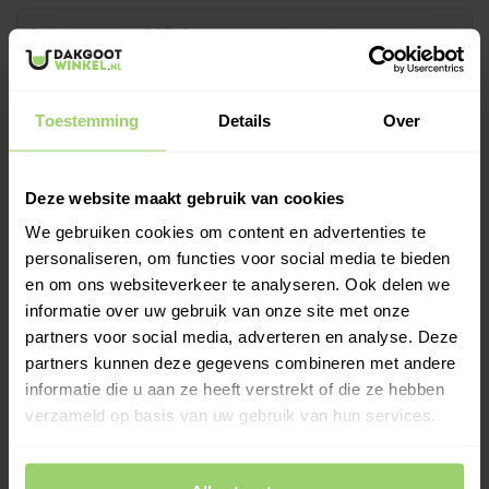
Wegens bouwvakvakantie zijn wij gesloten t/m
Toestemming
Details
Over
vrijdag 7 augustus.
Bestellingen worden maandag 10
augustus verwerkt of kies zelf een andere
bezorgdatum.
Deze website maakt gebruik van cookies
We gebruiken cookies om content en advertenties te
-
+
In Winkelwagen
personaliseren, om functies voor social media te bieden
en om ons websiteverkeer te analyseren. Ook delen we
Links/Rechts gezien vanaf vooraanzicht dakgoot. Zinken
informatie over uw gebruik van onze site met onze
dakgoot B37 met 1 kopschot in 3 meter lengte gesoldeerd.
partners voor social media, adverteren en analyse. Deze
Meer informatie >
partners kunnen deze gegevens combineren met andere
informatie die u aan ze heeft verstrekt of die ze hebben
Kies zelf je leverdatum bij het afrekenen!
verzameld op basis van uw gebruik van hun services.
Ook op zaterdag bezorgd!
Gratis verzenden vanaf €200,- excl. btw