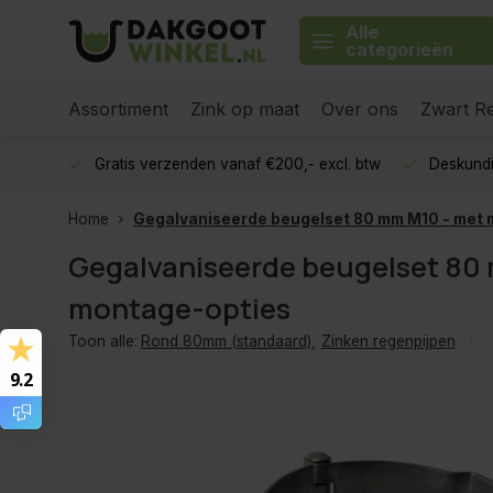
Alle
categorieën
Assortiment
Zink op maat
Over ons
Zwart Re
Gratis verzenden vanaf €200,- excl. btw
Deskundi
Home
Gegalvaniseerde beugelset 80 mm M10 - met 
Gegalvaniseerde beugelset 80
montage-opties
Toon alle:
Rond 80mm (standaard)
,
Zinken regenpijpen
9.2