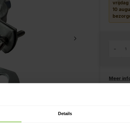
vrijdag
10 augu
bezorg
-
Meer inf
Kies z
Ook o
Grati
Details
Desku
Betaal