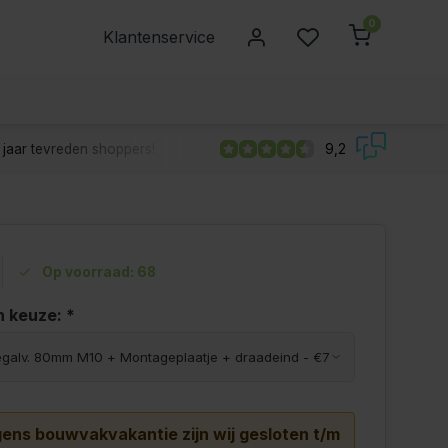
0
Klantenservice
jaar tevreden shoppers!
9,2
Op voorraad: 68
n keuze:
*
ns bouwvakvakantie zijn wij gesloten t/m