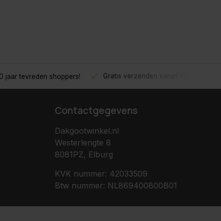
Gratis verzenden vanaf €200,- excl.
 jaar tevreden shoppers!
Contactgegevens
Dakgootwinkel.nl
Westerlengte 8
8081PZ, Elburg
KVK nummer: 42033509
Btw nummer: NL869400800B01