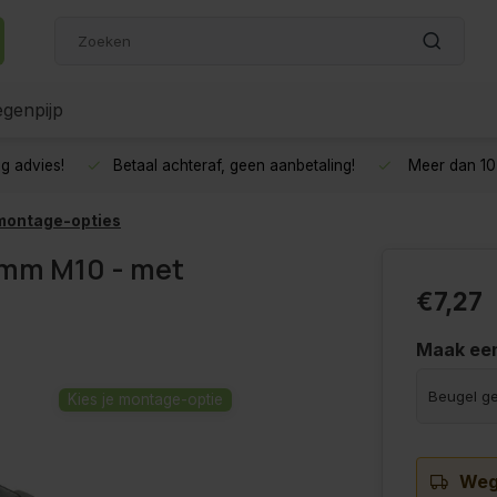
genpijp
g advies!
Betaal achteraf, geen aanbetaling!
Meer dan 10 
montage-opties
 mm M10 - met
€7,27
Maak ee
Kies je montage-optie
Wege