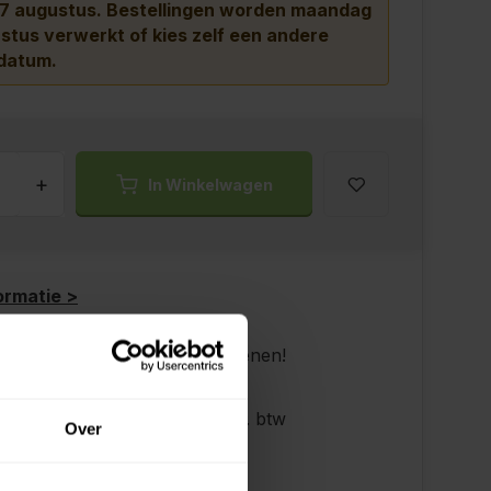
 7 augustus.
Bestellingen worden maandag
stus verwerkt of kies zelf een andere
datum.
+
In Winkelwagen
ormatie >
elf je leverdatum bij het afrekenen!
p zaterdag bezorgd!
s verzenden vanaf €200,- excl. btw
Over
ndig advies!
 achteraf, geen aanbetaling!