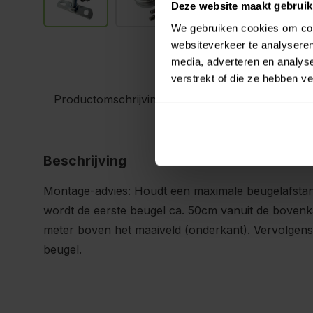
Deze website maakt gebruik
We gebruiken cookies om cont
websiteverkeer te analyseren
media, adverteren en analys
verstrekt of die ze hebben v
Productomschrijving
Beschrijving
Montage-advies: Houdt een maximale beugelafstan
wordt de eerste beugel ca. 50cm vanuit de bovenk
meter boven het maaiveld (onderkant). Vervolgens
beugel.