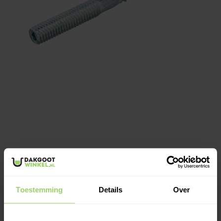
€0,40
Op voorraad: 197
Toestemming
Details
Over
Wegens bouwvakvakantie zijn wij gesloten t/m
vrijdag 7 augustus.
Bestellingen worden maandag 10