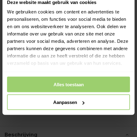
Deze website maakt gebruik van cookies
augustus verwerkt of kies zelf een andere
bezorgdatum.
We gebruiken cookies om content en advertenties te
personaliseren, om functies voor social media te bieden
en om ons websiteverkeer te analyseren. Ook delen we
-
+
In Winkelwagen
informatie over uw gebruik van onze site met onze
partners voor social media, adverteren en analyse. Deze
Schroefstift gegalvaniseerd in M8 en heeft een lengte van
partners kunnen deze gegevens combineren met andere
80mm.
informatie die u aan ze heeft verstrekt of die ze hebben
Meer informatie >
verzameld op basis van uw gebruik van hun services.
Kies zelf je leverdatum bij het afrekenen!
Ook op zaterdag bezorgd!
Alles toestaan
Gratis verzenden vanaf €200,- excl. btw
Deskundig advies!
Aanpassen
Betaal achteraf, geen aanbetaling!
Meer dan 10 jaar tevreden shoppers!
Beschrijving