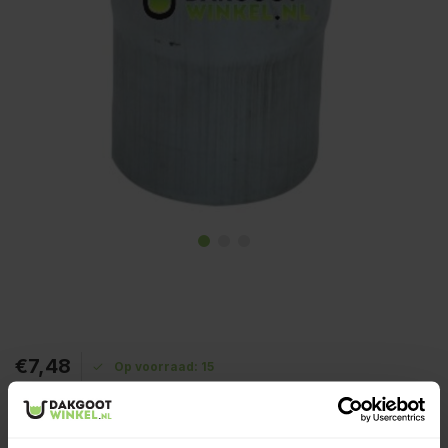
€7,48
Op voorraad: 15
Wegens bouwvakvakantie zijn wij gesloten t/m