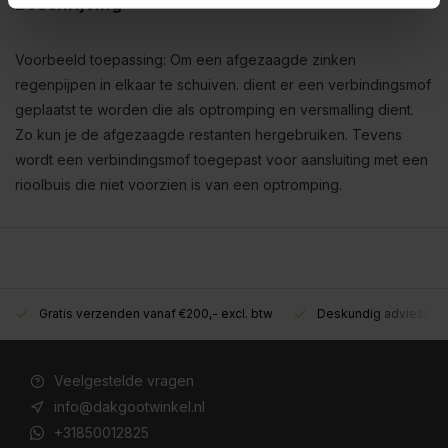
Beschrijving
Voorbeeld toepassing: Om een afgezaagde zinken
regenpijpen in elkaar te schuiven. dient er een verbindingsmof
geplaatst te worden die als optromping en versmalling dient.
Zo kun je de afgezaagde restanten hergebruiken. Tevens
wordt een verbindingsmof toegepast voor aansluiting met een
rioolbuis die niet voorzien is van een optromping.
Gratis verzenden vanaf €200,- excl. btw
Deskundig advies!
Veelgestelde vragen
info@dakgootwinkel.nl
+31850012825