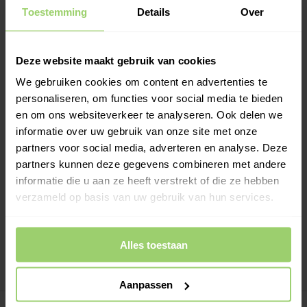
vrijdag 7 augustus.
Bestellingen worden maandag 10
Toestemming
Details
Over
augustus verwerkt of kies zelf een andere
bezorgdatum.
Deze website maakt gebruik van cookies
-
+
In Winkelwagen
We gebruiken cookies om content en advertenties te
personaliseren, om functies voor social media te bieden
Een verbindingstuk is aan de onderzijde passend in 60mm en
en om ons websiteverkeer te analyseren. Ook delen we
aan de bovenzijde overschuifbaar over een 60mm buis.
informatie over uw gebruik van onze site met onze
Meer informatie >
partners voor social media, adverteren en analyse. Deze
partners kunnen deze gegevens combineren met andere
Kies zelf je leverdatum bij het afrekenen!
informatie die u aan ze heeft verstrekt of die ze hebben
Ook op zaterdag bezorgd!
verzameld op basis van uw gebruik van hun services.
Gratis verzenden vanaf €200,- excl. btw
Deskundig advies!
Betaal achteraf, geen aanbetaling!
Alles toestaan
Meer dan 10 jaar tevreden shoppers!
Aanpassen