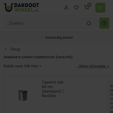
0
Deskundig advies!
Terug
Maatwerk zinken toebehoren (selectie)
Bekijk meer
Klik Hier >
...Meer informatie >
Tapeind vlak
B
80 mm
ta
(standaard) |
7
NedZink
h
o
o
g