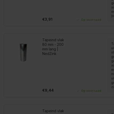
g
a
e
(r
€3,91
Op voorraad
Tapeind vlak
T
80 mm - 200
u
mm lang |
s
NedZink
g
g
a
e
m
u
g
z
€9,44
Op voorraad
Tapeind vlak