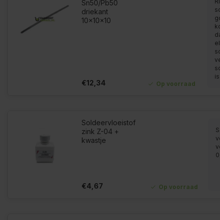
Ri
Sn50/Pb50
so
driekant
g
10x10x10
k
d
el
s
v
s
is
€12,34
Op voorraad
Soldeervloeistof
S
zink Z-04 +
v
kwastje
v
0
€4,67
Op voorraad