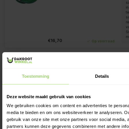
s
in
te
s
r
v
S
m
€16,70
Op voorraad
VEDE
G
salmiaksteen
s
80 gram
Toestemming
Details
v
v
s
Deze website maakt gebruik van cookies
€6,66
Op voorraad
We gebruiken cookies om content en advertenties te personal
media te bieden en om ons websiteverkeer te analyseren. Oo
gebruik van onze site met onze partners voor social media,
VEDE vulbuis
partners kunnen deze gegevens combineren met andere infor
...