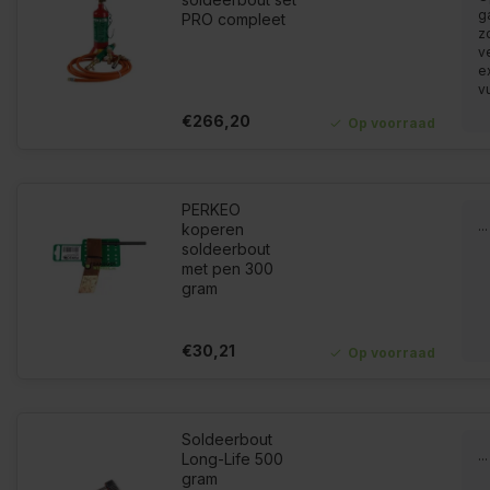
g
PRO compleet
z
v
e
vu
€266,20
Op voorraad
PERKEO
...
koperen
soldeerbout
met pen 300
gram
€30,21
Op voorraad
Soldeerbout
...
Long-Life 500
gram