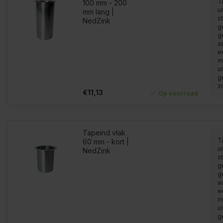
T
100 mm - 200
u
mm lang |
s
NedZink
g
g
a
e
m
u
g
z
€11,13
Op voorraad
Tapeind vlak
T
60 mm - kort |
u
NedZink
s
g
g
a
e
m
u
g