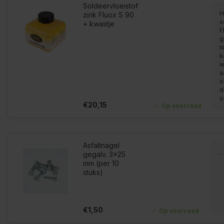
Soldeervloeistof
H
zink Fluox S 90
s
+ kwastje
F
g
n
k
w
a
o
d
o
€20,15
Op voorraad
Asfaltnagel
...
gegalv. 3x25
mm (per 10
stuks)
€1,50
Op voorraad