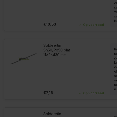
el
s
v
s
is
€10,53
Op voorraad
Soldeertin
Ri
Sn50/Pb50 plat
so
11x2x430 mm
g
k
d
el
s
v
s
is
€7,16
Op voorraad
Soldeertin