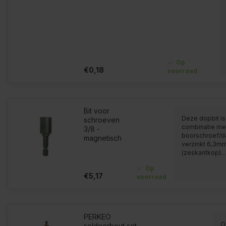
Op
€0,18
voorraad
Bit voor
Deze dopbit is
schroeven
combinatie me
3/8 -
boorschroef/
magnetisch
verzinkt 6,3m
(zeskantkop)...
Op
€5,17
voorraad
PERKEO
O
soldeerbout set