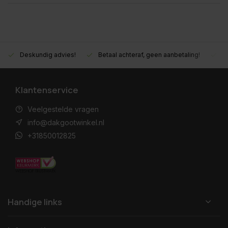
Deskundig advies!
Betaal achteraf, geen aanbetaling!
M
Klantenservice
Veelgestelde vragen
info@dakgootwinkel.nl
+31850012825
Handige links