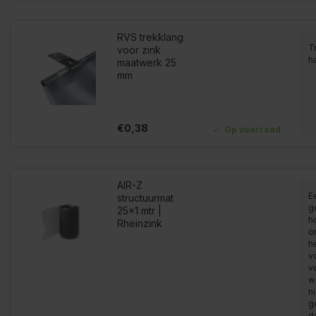
RVS trekklang
Tr
voor zink
h
maatwerk 25
mm
€0,38
Op voorraad
AIR-Z
E
structuurmat
g
25x1 mtr |
h
Rheinzink
o
h
v
v
w
ni
g
d