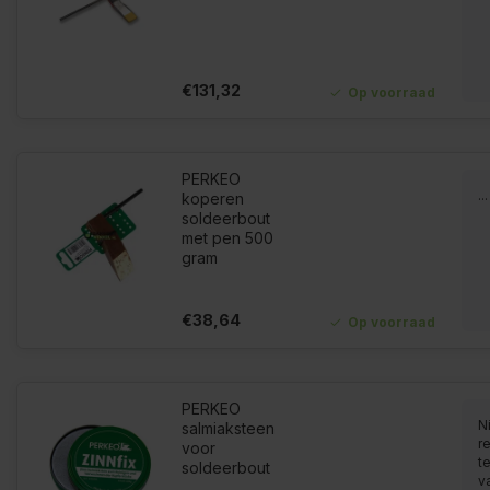
€131,32
Op voorraad
PERKEO
...
koperen
soldeerbout
met pen 500
gram
€38,64
Op voorraad
PERKEO
N
salmiaksteen
r
voor
t
soldeerbout
v