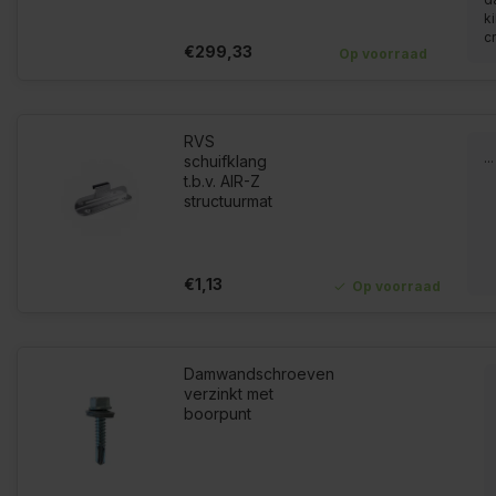
k
cr
€299,33
Op voorraad
RVS
...
schuifklang
t.b.v. AIR-Z
structuurmat
€1,13
Op voorraad
Damwandschroeven
verzinkt met
boorpunt