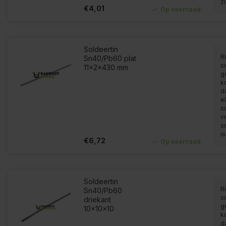
z
€4,01
Op voorraad
Soldeertin
Ri
Sn40/Pb60 plat
so
11x2x430 mm
g
k
d
el
s
v
s
is
€6,72
Op voorraad
Soldeertin
Ri
Sn40/Pb60
so
driekant
g
10x10x10
k
d