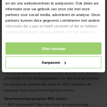
Gratis verzenden vanaf €200,- excl. btw
en om ons websiteverkeer te analyseren. Ook delen we
Deskundig advies!
informatie over uw gebruik van onze site met onze
Betaal achteraf, geen aanbetaling!
partners voor social media, adverteren en analyse. Deze
Meer dan 10 jaar tevreden shoppers!
partners kunnen deze gegevens combineren met andere
informatie die u aan ze heeft verstrekt of die ze hebben
verzameld op basis van uw gebruik van hun services.
Beschrijving
Alles toestaan
Bevestigingsbeugel voor Regenpijp in Zink
Bevestigingsbeugel is geschikt voor montage van regenpijp
Aanpassen
op zowel een muur als een houten achtergrond. Voor hout- en
muurbevestiging kan gebruik gemaakt worden van de RVS
schroefstift en het montageplaatje voor alle overige soorten.
De beugel kan gemakkelijk open en dicht waardoor de
regenpijp heel simpel bevestigd kan worden.
Twee bevestigingsopties M10 opties:
1 - RVS schroefstift 70mm t.b.v. hout- en muurmontage