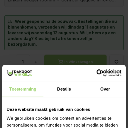
Weer geopend na de bouwvak.
Bestellingen die nu
binnenkomen, verzenden wij dinsdag 11 augustus en
leveren wij woensdag 12 augustus. Wil je hem op een
andere dag? Kies bij het afrekenen zelf je
bezorgdatum.
-
+
In Winkelwagen
Zinken beugels geven een exclusievere uitstraling dan
gegalvaniseerde beugels. De zinken beugels patineren met
de zinken regenpijp mee waardoor het één strak geheel is en
Toestemming
Details
Over
zijn roestvrij.
Meer informatie >
Deze website maakt gebruik van cookies
Kies zelf je leverdatum bij het afrekenen!
We gebruiken cookies om content en advertenties te
Ook op zaterdag bezorgd!
personaliseren, om functies voor social media te bieden