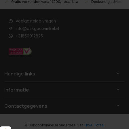
Gratis verzenden vanaf €200,- excl. btw
Deskundig advies!
Veelgestelde vragen
info@dakgootwinkel.nl
+31850012825
Handige links
Informatie
Contactgegevens
© Dakgootwinkel.nl
onderdeel van
HWA-Totaal