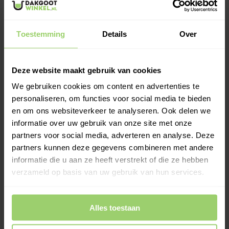
Hoeklijn gegalv. 20x20x3
45 graden beugel B30
Toestemming
Details
Over
- 3 meter
tapgat t.b.v. hoeklijn
Deze website maakt gebruik van cookies
€14,47
€3,12
Op
Op
€17,51
Incl.
€3,78
Incl.
We gebruiken cookies om content en advertenties te
voorraad
voorraad
btw
btw
personaliseren, om functies voor social media te bieden
en om ons websiteverkeer te analyseren. Ook delen we
Kies optie
informatie over uw gebruik van onze site met onze
partners voor social media, adverteren en analyse. Deze
partners kunnen deze gegevens combineren met andere
informatie die u aan ze heeft verstrekt of die ze hebben
verzameld op basis van uw gebruik van hun services.
Alles toestaan
Ook te huur €42