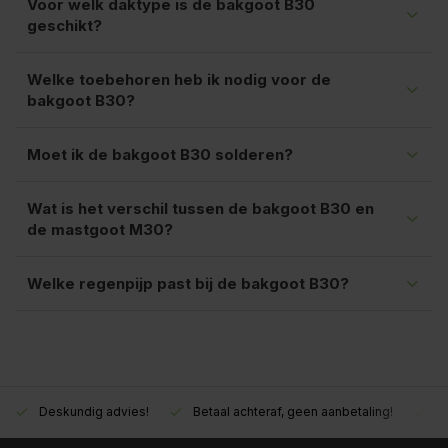
Voor welk daktype is de bakgoot B30
geschikt?
Welke toebehoren heb ik nodig voor de
bakgoot B30?
Moet ik de bakgoot B30 solderen?
Wat is het verschil tussen de bakgoot B30 en
de mastgoot M30?
Welke regenpijp past bij de bakgoot B30?
Deskundig advies!
Betaal achteraf, geen aanbetaling!
M