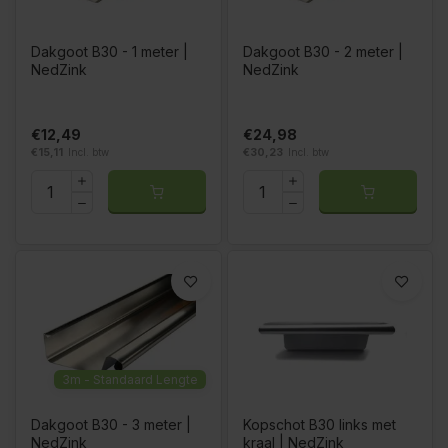
Dakgoot B30 - 1 meter |
Dakgoot B30 - 2 meter |
NedZink
NedZink
€12,49
€24,98
€15,11
Incl. btw
€30,23
Incl. btw
3m - Standaard Lengte
Dakgoot B30 - 3 meter |
Kopschot B30 links met
NedZink
kraal | NedZink