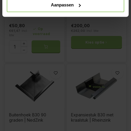
Binnenhoek B30 90
Dakgootbeugel buiger
Aanpassen
graden | Rheinzink
bendARM
€50,80
€200,00
Op
€61,47
Incl.
€242,00
Incl. btw
voorraad
btw
Kies optie
Buitenhoek B30 90
Expansiestuk B30 met
graden | NedZink
kraalstuk | Rheinzink