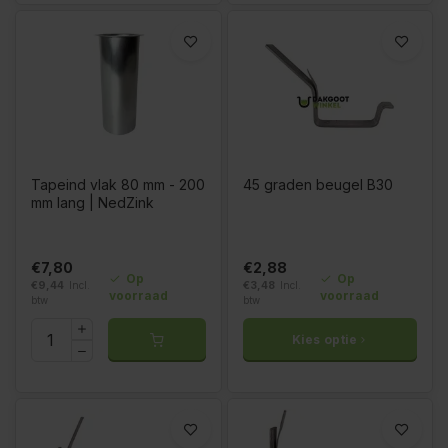
Tapeind vlak 80 mm - 200
45 graden beugel B30
mm lang | NedZink
€7,80
€2,88
Op
Op
€9,44
Incl.
€3,48
Incl.
voorraad
voorraad
btw
btw
Kies optie