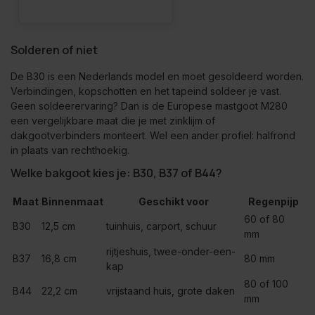
Solderen of niet
De B30 is een Nederlands model en moet gesoldeerd worden.
Verbindingen, kopschotten en het tapeind soldeer je vast.
Geen soldeerervaring? Dan is de Europese mastgoot
M280
een vergelijkbare maat die je met zinklijm of
dakgootverbinders monteert. Wel een ander profiel: halfrond
in plaats van rechthoekig.
Welke bakgoot kies je: B30, B37 of B44?
Maat
Binnenmaat
Geschikt voor
Regenpijp
60 of 80
B30
12,5 cm
tuinhuis, carport, schuur
mm
rijtjeshuis, twee-onder-een-
B37
16,8 cm
80 mm
kap
80 of 100
B44
22,2 cm
vrijstaand huis, grote daken
mm