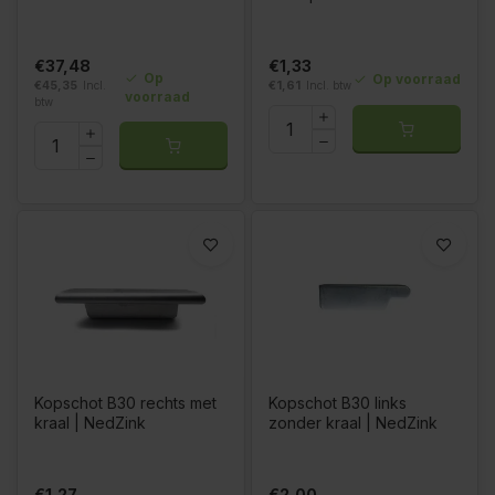
€37,48
€1,33
Op
Op voorraad
€45,35
Incl.
€1,61
Incl. btw
voorraad
btw
Kopschot B30 rechts met
Kopschot B30 links
kraal | NedZink
zonder kraal | NedZink
€1,27
€2,00