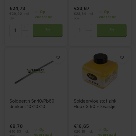
€24,73
€23,67
Op
Op
€29,92
Incl.
€28,64
Incl.
voorraad
voorraad
btw
btw
Soldeertin Sn40/Pb60
Soldeervloeistof zink
driekant 10x10x10
Fluox S 90 + kwastje
€8,70
€16,65
Op
Op
€10,53
Incl.
€20,15
Incl.
voorraad
voorraad
btw
btw