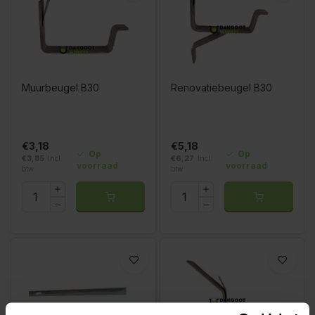
Muurbeugel B30
Renovatiebeugel B30
€3,18
€5,18
Op
Op
€3,85
Incl.
€6,27
Incl.
voorraad
voorraad
btw
btw