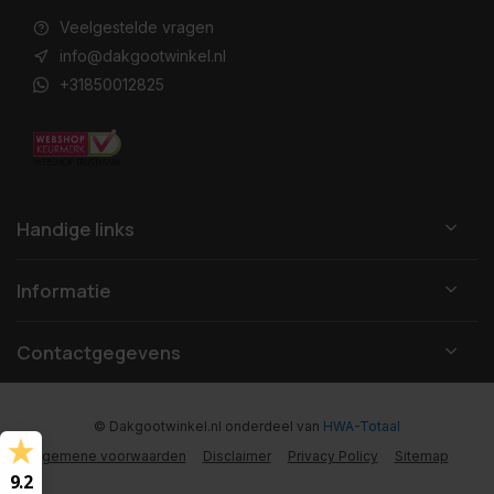
Veelgestelde vragen
info@dakgootwinkel.nl
+31850012825
Handige links
Informatie
Contactgegevens
© Dakgootwinkel.nl
onderdeel van
HWA-Totaal
Algemene voorwaarden
Disclaimer
Privacy Policy
Sitemap
9.2