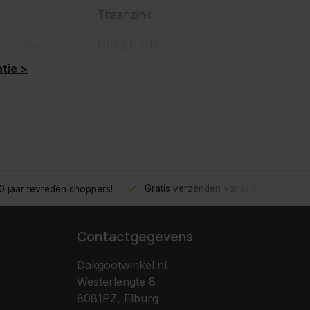
Titaanzink
en volgens:
DIN EN 612
tie >
Gratis verzenden vanaf €200,- excl.
 jaar tevreden shoppers!
Contactgegevens
Dakgootwinkel.nl
Westerlengte 8
8081PZ, Elburg