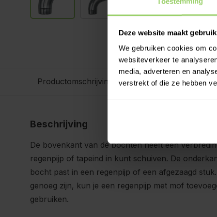
Toestemming
Deze website maakt gebruik
We gebruiken cookies om cont
websiteverkeer te analyseren
media, adverteren en analys
Productomschrijving
Specificaties
verstrekt of die ze hebben v
Beschrijving
De bovenkant van de bochten heeft een verbreding
regenpijp of tapeind in kunt schuiven. De onderkant
bocht past in een regenpijp of een afgezaagd stuk.
genoeg zijn, kun je een regenpijp met mof toevoe
gebruiken.