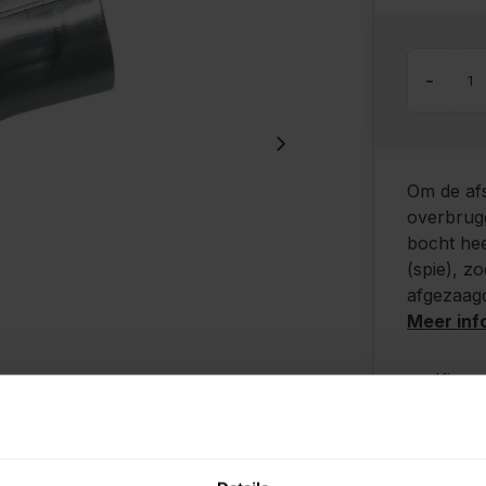
-
Om de afs
overbrugg
bocht hee
(spie), z
afgezaagd
Meer inf
Kies z
Ook o
Grati
Desku