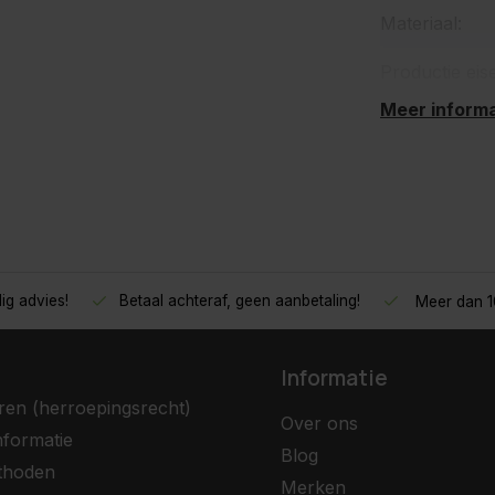
Materiaal:
Productie eis
Meer informa
ig advies!
Betaal achteraf, geen aanbetaling!
Meer dan 10
Informatie
ren (herroepingsrecht)
Over ons
nformatie
Blog
thoden
Merken