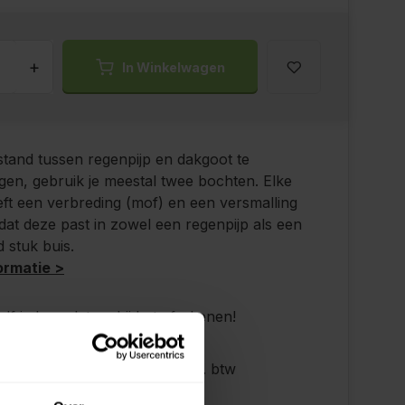
+
In Winkelwagen
tand tussen regenpijp en dakgoot te
en, gebruik je meestal twee bochten. Elke
ft een verbreding (mof) en een versmalling
odat deze past in zowel een regenpijp als een
 stuk buis.
ormatie >
elf je leverdatum bij het afrekenen!
p zaterdag bezorgd!
s verzenden vanaf €200,- excl. btw
ndig advies!