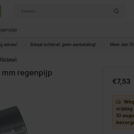
genpijp
g advies!
Betaal achteraf, geen aanbetaling!
Meer dan 10 
 (Grömo)
0 mm regenpijp
€7,53
Wege
vrijdag
10 augu
bezorg