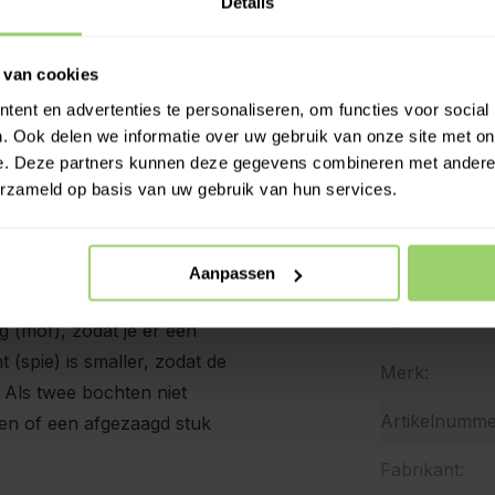
Details
Betaal
Meer 
 van cookies
ent en advertenties te personaliseren, om functies voor social
. Ook delen we informatie over uw gebruik van onze site met on
e. Deze partners kunnen deze gegevens combineren met andere i
erzameld op basis van uw gebruik van hun services.
Aanpassen
Specificat
 (mof), zodat je er een
 (spie) is smaller, zodat de
Merk:
 Als twee bochten niet
Artikelnumme
gen of een afgezaagd stuk
Fabrikant: