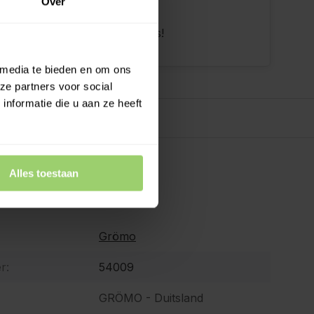
Over
 achteraf, geen aanbetaling!
dan 10 jaar tevreden shoppers!
 media te bieden en om ons
ze partners voor social
nformatie die u aan ze heeft
Alles toestaan
ies
Grömo
r:
54009
GRÖMO - Duitsland