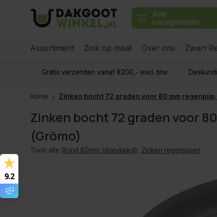
Alle
categorieën
Assortiment
Zink op maat
Over ons
Zwart Re
Gratis verzenden vanaf €200,- excl. btw
Deskundi
Home
Zinken bocht 72 graden voor 80 mm regenpijp
Zinken bocht 72 graden voor 8
(Grömo)
Toon alle:
Rond 80mm (standaard)
,
Zinken regenpijpen
9.2