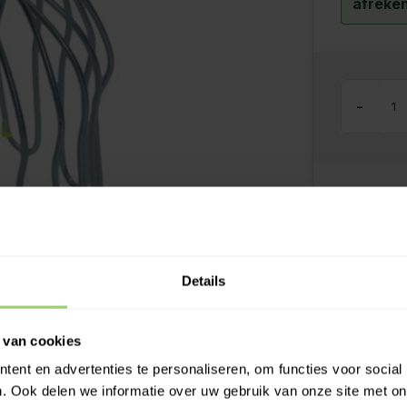
afreken
-
Meer inf
Kies z
Ook o
Details
Grati
Desku
 van cookies
Betaal
ent en advertenties te personaliseren, om functies voor social
Meer 
. Ook delen we informatie over uw gebruik van onze site met on