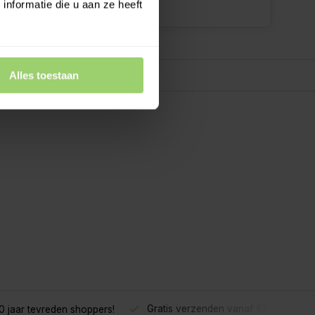
nformatie die u aan ze heeft
Alles toestaan
Gratis verzenden vanaf €200,- excl.
 jaar tevreden shoppers!