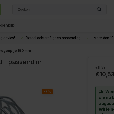
genpijp
g advies!
Betaal achteraf, geen aanbetaling!
Meer dan 10 
 regenpijp 150 mm
 - passend in
€11,39
€10,5
Wee
-8%
die nu 
augustu
Wil je 