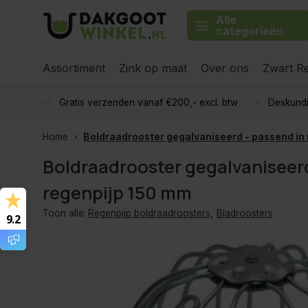
Alle
categorieën
Assortiment
Zink op maat
Over ons
Zwart Re
Gratis verzenden vanaf €200,- excl. btw
Deskundi
Home
Boldraadrooster gegalvaniseerd - passend in
Boldraadrooster gegalvaniseerd
regenpijp 150 mm
Toon alle:
Regenpijp boldraadroosters
,
Bladroosters
9.2