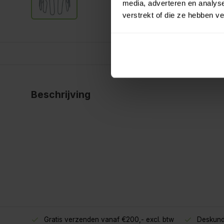
media, adverteren en analys
verstrekt of die ze hebben v
Beschrijving
Gratis verzenden vanaf €200,- excl. btw
Deskund
oppers!