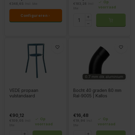
Op
€348,65
Incl. btw
€183,28
Incl.
voorraad
btw
Configureren
0.7 mm dik aluminium
VEDE propaan
Bocht 40 graden 80 mm
vulstandaard
Ral-9005 | Kallos
€90,12
€16,48
Op
Op
€109,05
Incl.
€19,94
Incl.
voorraad
voorraad
btw
btw