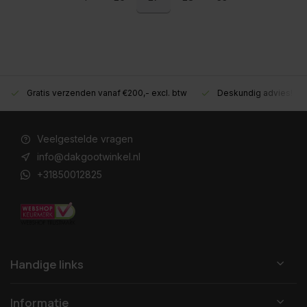
Deskundig advies!
Betaal achteraf, geen aanbetaling!
M
Veelgestelde vragen
info@dakgootwinkel.nl
+31850012825
Handige links
Informatie