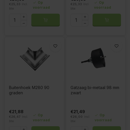
Op
Op
€25,33
Incl.
€25,33
Incl.
voorraad
voorraad
btw
btw
Buitenhoek M280 90
Gatzaag bi-metaal 98 mm
graden
zwart
€21,88
€21,49
Op
Op
€26,47
Incl.
€26,00
Incl.
voorraad
voorraad
btw
btw