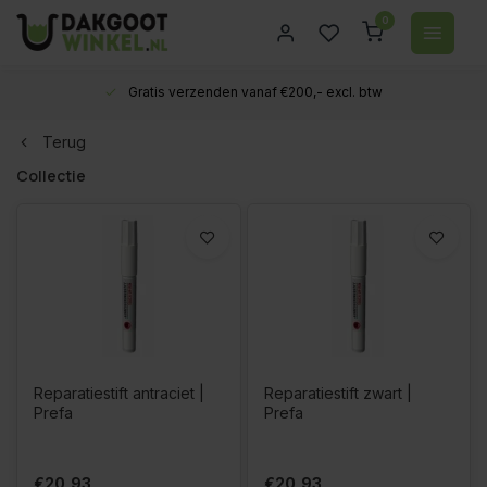
0
Deskundig advies!
Terug
Collectie
Reparatiestift antraciet |
Reparatiestift zwart |
Prefa
Prefa
€20,93
€20,93