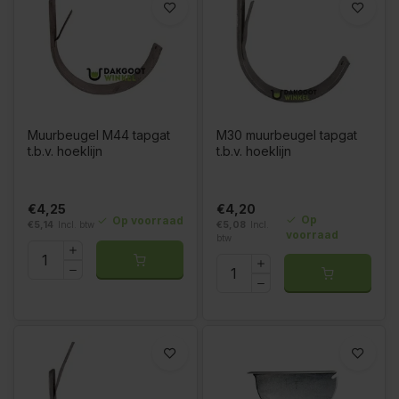
Muurbeugel M44 tapgat
M30 muurbeugel tapgat
t.b.v. hoeklijn
t.b.v. hoeklijn
€4,25
€4,20
Op
Op voorraad
€5,14
Incl. btw
€5,08
Incl.
voorraad
btw