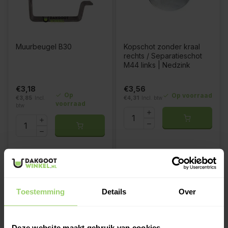
Muurbeugel B30
Kopschot zonder kraal
rechts / Separatieschot
M44 links | Nedzink
€3,18
€3,56
Op
Op voorraad
€3,85
Incl.
€4,31
Incl. btw
voorraad
btw
Toestemming
Details
Over
Deze website maakt gebruik van cookies