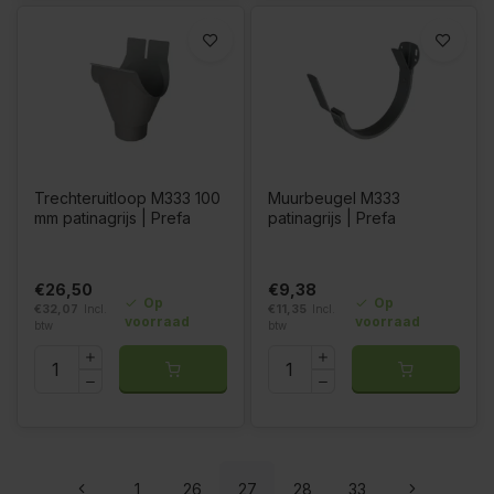
Trechteruitloop M333 100
Muurbeugel M333
mm patinagrijs | Prefa
patinagrijs | Prefa
€26,50
€9,38
Op
Op
€32,07
Incl.
€11,35
Incl.
voorraad
voorraad
btw
btw
1
26
27
28
33