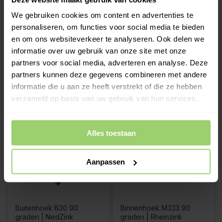
We gebruiken cookies om content en advertenties te
Kopschot B44 rechts met
Buitenhoek M37 90
kraal | NedZink
graden | NedZink
personaliseren, om functies voor social media te bieden
en om ons websiteverkeer te analyseren. Ook delen we
informatie over uw gebruik van onze site met onze
€4,49
€29,80
partners voor social media, adverteren en analyse. Deze
Op
Op
€5,43
Incl.
€36,06
Incl.
voorraad
voorraad
btw
btw
partners kunnen deze gegevens combineren met andere
informatie die u aan ze heeft verstrekt of die ze hebben
verzameld op basis van uw gebruik van hun services.
Alles toestaan
Aanpassen
Buitenhoek B30 90
Binnenhoek M333 90
graden | NedZink
graden | Rheinzink