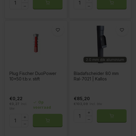
2.0 mm dik aluminium
Plug Fischer DuoPower
Bladafscheider 80 mm
10x50 t.b.v. stift
Ral-7021 | Kallos
€0,22
€85,20
Op
€0,27
Incl.
€103,09
Incl. btw
voorraad
btw