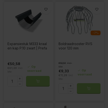
-7%
Expansiestuk M333 kraal
Boldraadrooster RVS
en kap P.10 zwart | Prefa
voor 120 mm
Incl.
€50,58
€12,13
Op
btw
€61,20
Incl.
Op
voorraad
€9,33
btw
voorraad
€11,29
Incl.
btw