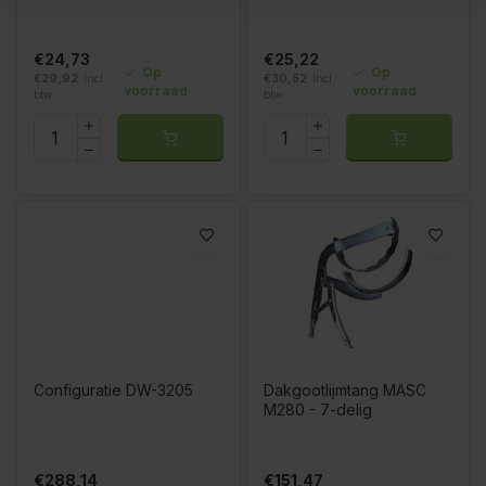
€24,73
€25,22
Op
Op
€29,92
Incl.
€30,52
Incl.
voorraad
voorraad
btw
btw
Configuratie DW-3205
Dakgootlijmtang MASC
M280 - 7-delig
€288,14
€151,47