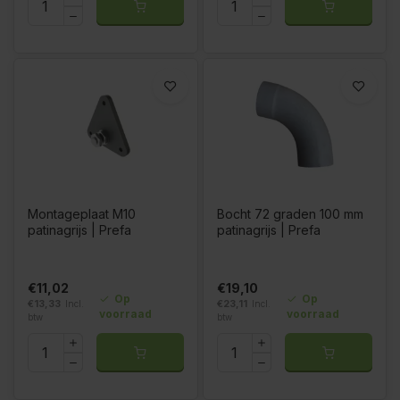
Montageplaat M10
Bocht 72 graden 100 mm
patinagrijs | Prefa
patinagrijs | Prefa
€11,02
€19,10
Op
Op
€13,33
Incl.
€23,11
Incl.
voorraad
voorraad
btw
btw