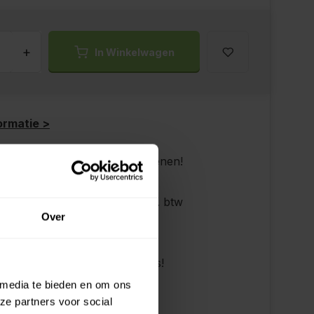
+
In Winkelwagen
ormatie >
elf je leverdatum bij het afrekenen!
p zaterdag bezorgd!
s verzenden vanaf €200,- excl. btw
Over
ndig advies!
 achteraf, geen aanbetaling!
dan 10 jaar tevreden shoppers!
 media te bieden en om ons
ze partners voor social