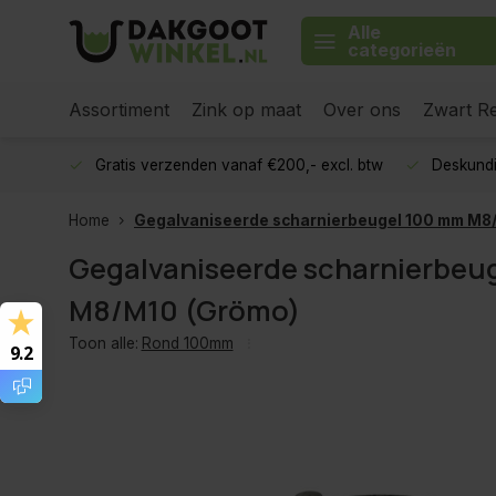
Alle
categorieën
Assortiment
Zink op maat
Over ons
Zwart Re
Gratis verzenden vanaf €200,- excl. btw
Deskundi
Home
Gegalvaniseerde scharnierbeugel 100 mm M8
Gegalvaniseerde scharnierbeu
M8/M10 (Grömo)
Toon alle:
Rond 100mm
9.2