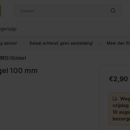
genpijp
g advies!
Betaal achteraf, geen aanbetaling!
Meer dan 10 
/M10 (Grömo)
gel 100 mm
€2,90
Wege
vrijdag
10 augu
bezorg