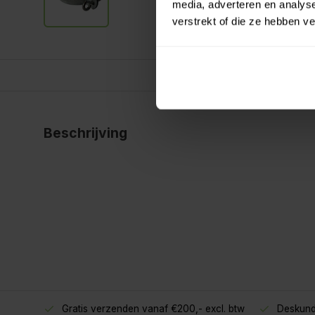
media, adverteren en analys
verstrekt of die ze hebben v
Beschrijving
Gratis verzenden vanaf €200,- excl. btw
Deskund
oppers!