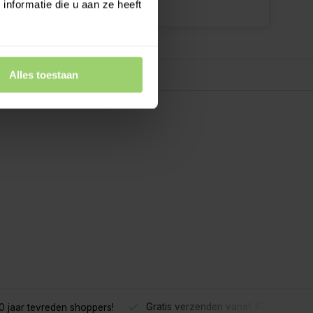
nformatie die u aan ze heeft
Alles toestaan
Gratis verzenden vanaf €200,- excl.
 jaar tevreden shoppers!