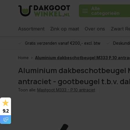
Alle
categorieën
Assortiment
Zink op maat
Over ons
Zwart Re
Gratis verzenden vanaf €200,- excl. btw
Deskundi
Home
Aluminium dakbeschotbeugel M333 P.10 antraci
Aluminium dakbeschotbeugel M
antraciet - gootbeugel t.b.v. d
Toon alle:
Mastgoot M333 - P.10 antraciet
9.2