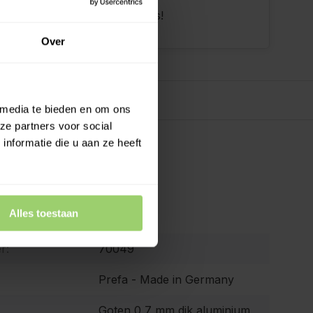
dan 10 jaar tevreden shoppers!
Over
 media te bieden en om ons
ze partners voor social
nformatie die u aan ze heeft
ies
Alles toestaan
Prefa
r:
70049
Prefa - Made in Germany
Goten 0,7 mm dik aluminium