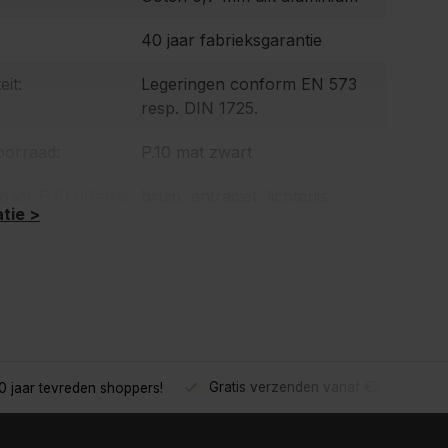
40 jaar fabrieksgarantie
eit:
Legeringen conform EN 573
resp. DIN 1725.
oorraad:
P.10 mat zwart
baar P.10 offerte:
bruin, antraciet, lichtgrijs,
tie >
prefawit, hazelnootbruin,
donkergrijs, baksteenrood,
oxiderood, mosgroen, zinkgrijs
en zilvermetallic.
Gratis verzenden vanaf €200,- excl.
 jaar tevreden shoppers!