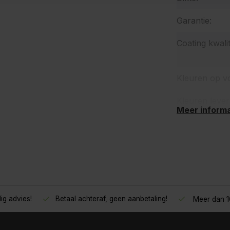
Garantie:
Coating kwalit
Kleuren op v
Kleuren lever
Meer informa
ig advies!
Betaal achteraf, geen aanbetaling!
Meer dan 10