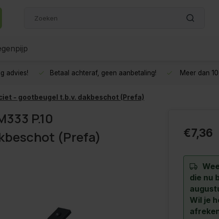
genpijp
g advies!
Betaal achteraf, geen aanbetaling!
Meer dan 10 
et - gootbeugel t.b.v. dakbeschot (Prefa)
333 P.10
€7,36
akbeschot (Prefa)
Wee
die nu 
augustu
Wil je 
afreken