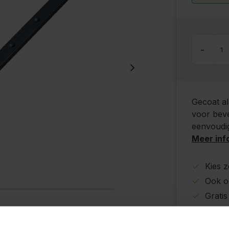
-
Gecoat al
voor beve
eenvoudig
Meer inf
Kies z
Ook o
Grati
Desku
Betaal