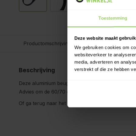
Toestemming
Deze website maakt gebruik
Productomschrijving
Specificaties
We gebruiken cookies om cont
websiteverkeer te analyseren
media, adverteren en analys
Beschrijving
verstrekt of die ze hebben v
Deze aluminium beugel is op graden te buigen in b
Advies om de 60/70 cm een beugel monteren.
Of ga terug naar het overzicht:
Aluminium dakgoo