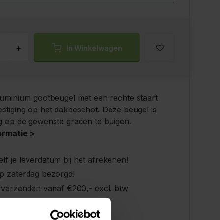
+
In Winkelwagen
uminium gootbeugel met een rechte staart
stiging op het dakbeschot. Deze beugel is
 op de gewenste graden te buigen.
ormatie >
elf je leverdatum bij het afrekenen!
p zaterdag bezorgd!
s verzenden vanaf €200,- excl. btw
ndig advies!
 achteraf, geen aanbetaling!