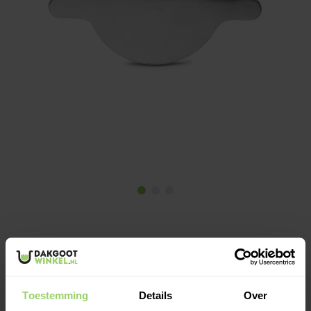
€3,39
Op voorraad: 52
Toestemming
Details
Over