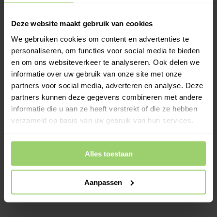
Weer geopend na de bouwvak.
Bestellingen die nu
binnenkomen, verzenden wij dinsdag 11 augustus en
Deze website maakt gebruik van cookies
leveren wij woensdag 12 augustus. Wil je hem op een
andere dag? Kies bij het afrekenen zelf je
We gebruiken cookies om content en advertenties te
bezorgdatum.
personaliseren, om functies voor social media te bieden
en om ons websiteverkeer te analyseren. Ook delen we
informatie over uw gebruik van onze site met onze
-
+
In Winkelwagen
partners voor social media, adverteren en analyse. Deze
partners kunnen deze gegevens combineren met andere
Meer informatie >
informatie die u aan ze heeft verstrekt of die ze hebben
verzameld op basis van uw gebruik van hun services.
Kies zelf je leverdatum bij het afrekenen!
Ook op zaterdag bezorgd!
Gratis verzenden vanaf €200,- excl. btw
Alles toestaan
Deskundig advies!
Betaal achteraf, geen aanbetaling!
Aanpassen
Meer dan 10 jaar tevreden shoppers!