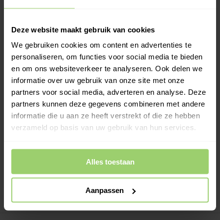
augustus verwerkt of kies zelf een andere
bezorgdatum.
Deze website maakt gebruik van cookies
We gebruiken cookies om content en advertenties te
-
+
In Winkelwagen
personaliseren, om functies voor social media te bieden
en om ons websiteverkeer te analyseren. Ook delen we
Het Y-stuk heeft twee aansluitingen onder een hoek van 45
informatie over uw gebruik van onze site met onze
graden, beiden voorzien van een mof. De onderzijde is
verjongd
partners voor social media, adverteren en analyse. Deze
Meer informatie >
partners kunnen deze gegevens combineren met andere
informatie die u aan ze heeft verstrekt of die ze hebben
Kies zelf je leverdatum bij het afrekenen!
verzameld op basis van uw gebruik van hun services.
Ook op zaterdag bezorgd!
Gratis verzenden vanaf €200,- excl. btw
Alles toestaan
Deskundig advies!
Betaal achteraf, geen aanbetaling!
Aanpassen
Meer dan 10 jaar tevreden shoppers!