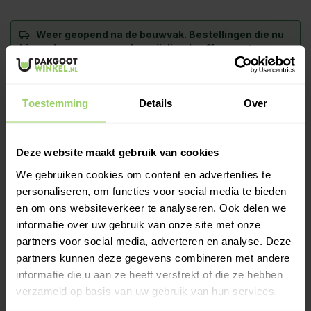
Weer geopend na de bouwvak.
Bestellingen die nu
binnenkomen, verzenden wij dinsdag 11 augustus en
leveren wij woensdag 12 augustus. Wil je hem op een
andere dag? Kies bij het afrekenen zelf je
bezorgdatum.
Toestemming
Details
Over
-
+
In Winkelwagen
Deze website maakt gebruik van cookies
Deze beugel met een schroefpen kan in een houten als
We gebruiken cookies om content en advertenties te
stenen ondergrond worden geschroefd. De set wordt met een
personaliseren, om functies voor social media te bieden
blanke gegalvaniseerde m8 schroef van 80mm geleverd met
en om ons websiteverkeer te analyseren. Ook delen we
bijbehorende plug.
informatie over uw gebruik van onze site met onze
Meer informatie >
partners voor social media, adverteren en analyse. Deze
partners kunnen deze gegevens combineren met andere
Kies zelf je leverdatum bij het afrekenen!
informatie die u aan ze heeft verstrekt of die ze hebben
Ook op zaterdag bezorgd!
verzameld op basis van uw gebruik van hun services.
Gratis verzenden vanaf €200,- excl. btw