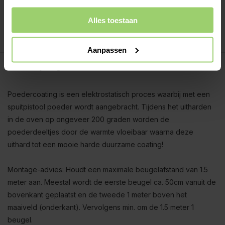
Deskundig advies!
Betaal achteraf, geen aanbetaling!
Alles toestaan
Meer dan 10 jaar tevreden shoppers!
Aanpassen
Beschrijving
Poedercoating is een elektrostatisch proces waarbij met een
spuitpistool poeder wordt aangebracht. Tijdens het uitharden
in de oven op ongeveer 200 graden worden de
poederdeeltjes door de warmte vloeibaar waarna deze
uithard tot een mooie harde duurzame coating!
Montage-advies: Houdt een maximale beugelafstand van 1.5
meter aan. Meestal wordt de eerste beugel ca. 50cm vanuit de
bovenkant geplaatst en de tweede 1 meter boven het
maaiveld (onderkant). Vervolgens min. om de 1.5 meter 1
beugel.