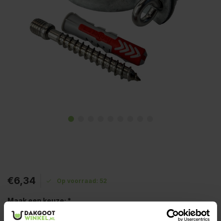
€6,34
Op voorraad: 52
Maak een keuze:
*