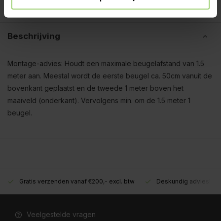
Beschrijving
Montage-advies: Houdt een maximale beugelafstand van 1.5
meter aan. Meestal wordt de eerste beugel ca. 50cm vanuit de
bovenkant geplaatst en de tweede 1 meter boven het
maaiveld (onderkant). Vervolgens min. om de 1.5 meter 1
beugel.
Gratis verzenden vanaf €200,- excl. btw
Deskundig advies!
Veelgestelde vragen