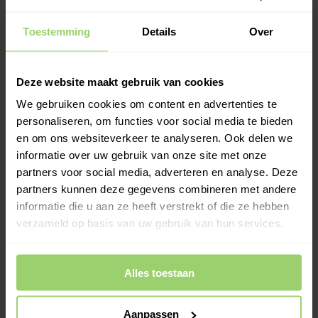
Toestemming
Details
Over
Weer geopend na de bouwvak.
Bestellingen die nu
binnenkomen, verzenden wij dinsdag 11 augustus en
Deze website maakt gebruik van cookies
leveren wij woensdag 12 augustus. Wil je hem op een
andere dag? Kies bij het afrekenen zelf je
We gebruiken cookies om content en advertenties te
bezorgdatum.
personaliseren, om functies voor social media te bieden
en om ons websiteverkeer te analyseren. Ook delen we
-
+
In Winkelwagen
informatie over uw gebruik van onze site met onze
partners voor social media, adverteren en analyse. Deze
partners kunnen deze gegevens combineren met andere
Meer informatie >
informatie die u aan ze heeft verstrekt of die ze hebben
verzameld op basis van uw gebruik van hun services.
Kies zelf je leverdatum bij het afrekenen!
Ook op zaterdag bezorgd!
Gratis verzenden vanaf €200,- excl. btw
Alles toestaan
Deskundig advies!
Betaal achteraf, geen aanbetaling!
Aanpassen
Meer dan 10 jaar tevreden shoppers!