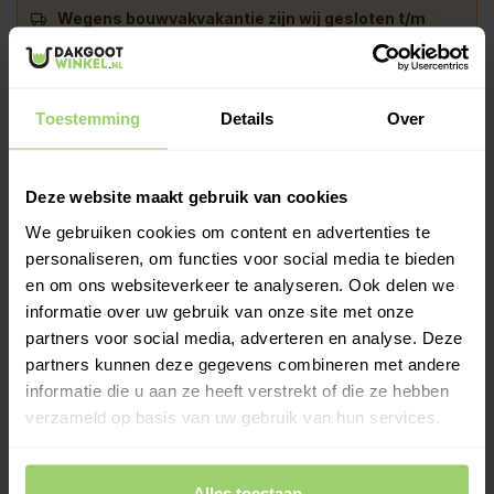
Wegens bouwvakvakantie zijn wij gesloten t/m
vrijdag 7 augustus.
Bestellingen worden maandag 10
augustus verwerkt of kies zelf een andere
bezorgdatum.
Toestemming
Details
Over
-
+
In Winkelwagen
Deze website maakt gebruik van cookies
Een stadsuitloop wordt over de zijuitloop van een plat dak
geschoven, waarna je eenvoudig de regenpijp kunt monteren.
We gebruiken cookies om content en advertenties te
Deze stadsuitloop komt in twee maten 60x80mm en
personaliseren, om functies voor social media te bieden
60x100mm en past in rond als vierkant 80mm. De ronde buis is
en om ons websiteverkeer te analyseren. Ook delen we
75mm uitwendig.
informatie over uw gebruik van onze site met onze
Meer informatie >
partners voor social media, adverteren en analyse. Deze
partners kunnen deze gegevens combineren met andere
Kies zelf je leverdatum bij het afrekenen!
informatie die u aan ze heeft verstrekt of die ze hebben
Ook op zaterdag bezorgd!
verzameld op basis van uw gebruik van hun services.
Gratis verzenden vanaf €200,- excl. btw
Deskundig advies!
Alles toestaan