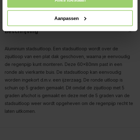
Betaal achteraf, geen aanbetaling!
Meer dan 10 jaar tevreden shoppers!
Aanpassen
Beschrijving
Aluminium stadsuitloop. Een stadsuitloop wordt over de
zijuitloop van een plat dak geschoven, waarna je eenvoudig
de regenpijp kunt monteren. Deze 60x80mm past in een
ronde als vierkante buis. De stadsuitloop kan eenvoudig
worden ingekort d.m.v. een ijzerzaag. De ronde uitloop is
schuin op 5 graden gemaakt. Dit omdat de zijuitloop met 5
graden afschot is gemaakt en deze met de 5 graden van de
stadsuitloop weer wordt opgeheven om de regenpijp recht te
laten uitkomen.