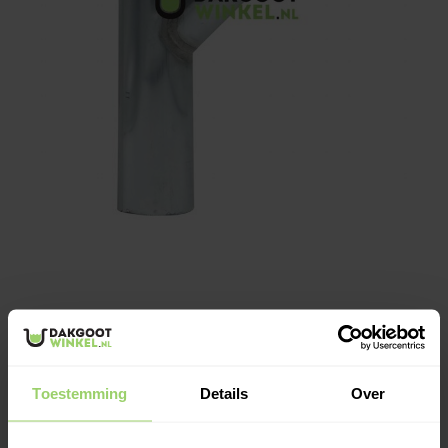
€52,13
Op voorraad: 5
Toestemming
Details
Over
Weer geopend na de bouwvak.
Bestellingen die nu
binnenkomen, verzenden wij dinsdag 11 augustus en