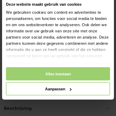
leveren wij woensdag 12 augustus. Wil je hem op een
Deze website maakt gebruik van cookies
andere dag? Kies bij het afrekenen zelf je
We gebruiken cookies om content en advertenties te
bezorgdatum.
personaliseren, om functies voor social media te bieden
en om ons websiteverkeer te analyseren. Ook delen we
-
+
In Winkelwagen
informatie over uw gebruik van onze site met onze
partners voor social media, adverteren en analyse. Deze
Meer informatie >
partners kunnen deze gegevens combineren met andere
informatie die u aan ze heeft verstrekt of die ze hebben
Kies zelf je leverdatum bij het afrekenen!
verzameld op basis van uw gebruik van hun services.
Ook op zaterdag bezorgd!
Gratis verzenden vanaf €200,- excl. btw
Alles toestaan
Deskundig advies!
Betaal achteraf, geen aanbetaling!
Aanpassen
Meer dan 10 jaar tevreden shoppers!
Beschrijving