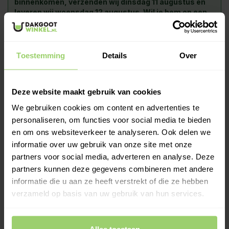
binnenkomen, verzenden wij dinsdag 11 augustus en
leveren wij woensdag 12 augustus. Wil je hem op een
andere dag? Kies bij het afrekenen zelf je
bezorgdatum.
Toestemming
Details
Over
-
+
In Winkelwagen
Past onderin een 80mm buis en schuift bovenop een 80mm
Deze website maakt gebruik van cookies
buis. Ideaal voor het verbinden van afgezaagde regenpijpen
We gebruiken cookies om content en advertenties te
zonder optromping, zodat reststukken hergebruikt kunnen
personaliseren, om functies voor social media te bieden
worden.
en om ons websiteverkeer te analyseren. Ook delen we
Meer informatie >
informatie over uw gebruik van onze site met onze
partners voor social media, adverteren en analyse. Deze
Kies zelf je leverdatum bij het afrekenen!
partners kunnen deze gegevens combineren met andere
Ook op zaterdag bezorgd!
informatie die u aan ze heeft verstrekt of die ze hebben
Gratis verzenden vanaf €200,- excl. btw
verzameld op basis van uw gebruik van hun services.
Deskundig advies!
Betaal achteraf, geen aanbetaling!
Meer dan 10 jaar tevreden shoppers!
Alles toestaan