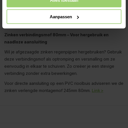
Aanpassen
Beschrijving
Zinken verbindingsmof 80mm – Voor hergebruik en
naadloze aansluiting
Wil je afgezaagde zinken regenpijpen hergebruiken? Gebruik
deze verbindingsmof als optromping en versmalling om ze
eenvoudig in elkaar te schuiven. Zo creëer je een stevige
verbinding zonder extra bewerkingen.
Voor directe aansluiting op een PVC rioolbuis adviseren we de
zinken verlengde montagemof 245mm 80mm.
Link >