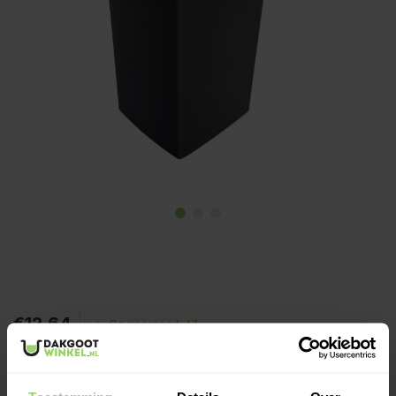
€12,64
Op voorraad: 17
Weer geopend na de bouwvak.
Bestellingen die nu