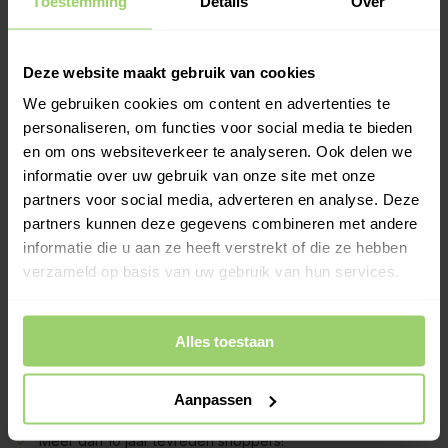
Toestemming
Details
Over
binnenkomen, verzenden wij dinsdag 11 augustus en
leveren wij woensdag 12 augustus. Wil je hem op een
andere dag? Kies bij het afrekenen zelf je
bezorgdatum.
Deze website maakt gebruik van cookies
We gebruiken cookies om content en advertenties te
-
+
In Winkelwagen
personaliseren, om functies voor social media te bieden
en om ons websiteverkeer te analyseren. Ook delen we
informatie over uw gebruik van onze site met onze
Het vierkante verloopstuk Noir heeft een conisch ontwerp: de
onderkant past in een afgezaagde koker, terwijl het verloop
partners voor social media, adverteren en analyse. Deze
ervoor zorgt dat de koker stevig in de bovenkant valt. Hoogte
partners kunnen deze gegevens combineren met andere
20cm.
informatie die u aan ze heeft verstrekt of die ze hebben
Meer informatie >
verzameld op basis van uw gebruik van hun services.
Kies zelf je leverdatum bij het afrekenen!
Ook op zaterdag bezorgd!
Alles toestaan
Gratis verzenden vanaf €200,- excl. btw
Deskundig advies!
Aanpassen
Betaal achteraf, geen aanbetaling!
Meer dan 10 jaar tevreden shoppers!