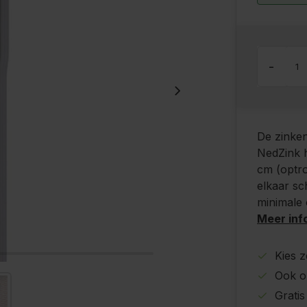
-
De zinke
NedZink h
cm (optr
elkaar sc
minimale
Meer inf
Kies z
Ook o
Grati