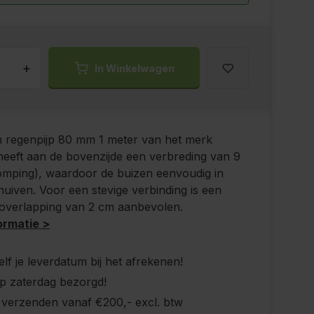
+
In Winkelwagen
n regenpijp 80 mm 1 meter van het merk
eeft aan de bovenzijde een verbreding van 9
omping), waardoor de buizen eenvoudig in
huiven. Voor een stevige verbinding is een
 overlapping van 2 cm aanbevolen.
ormatie >
elf je leverdatum bij het afrekenen!
p zaterdag bezorgd!
s verzenden vanaf €200,- excl. btw