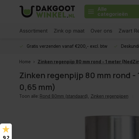
Alle
categorieën
Assortiment
Zink op maat
Over ons
Zwart Re
Gratis verzenden vanaf €200,- excl. btw
Deskundi
Home
Zinken regenpijp 80 mm rond - 1 meter (NedZi
Zinken regenpijp 80 mm rond - 
0,65 mm)
Toon alle:
Rond 80mm (standaard)
,
Zinken regenpijpen
9.2