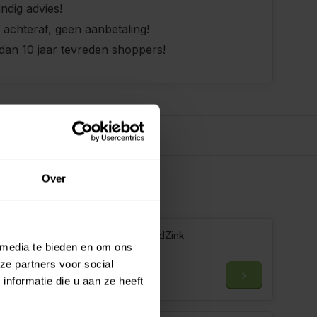
ndig advies!
 achteraf, geen aanbetaling!
dan 10 jaar tevreden shoppers!
Over
ngtes
Regenpijp 80 mm - 2 meter | NedZink
 media te bieden en om ons
ze partners voor social
€26,89
nformatie die u aan ze heeft