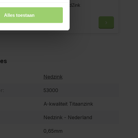
Regenpijp 80 mm - 3 meter | NedZink
Alles toestaan
€36,12
ies
Nedzink
r:
53000
A-kwaliteit Titaanzink
Nedzink - Nederland
0,65mm