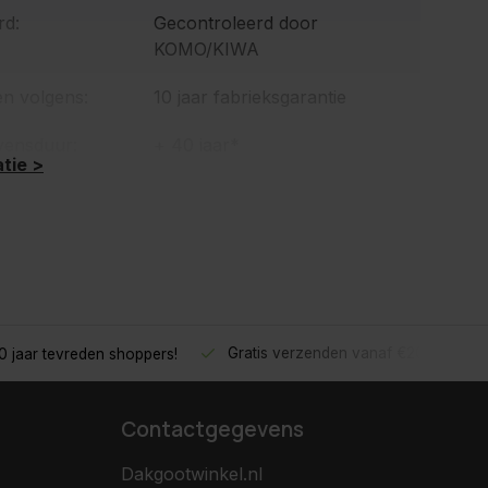
d:
Gecontroleerd door
KOMO/KIWA
en volgens:
10 jaar fabrieksgarantie
vensduur:
+ 40 jaar*
tie >
Gratis verzenden vanaf €200,- excl.
 jaar tevreden shoppers!
Contactgegevens
Dakgootwinkel.nl