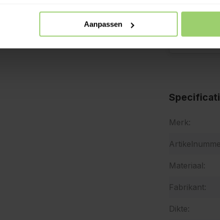
Aanpassen
Specificat
Merk:
Artikelnumme
Materiaal:
Fabrikant:
Dikte: