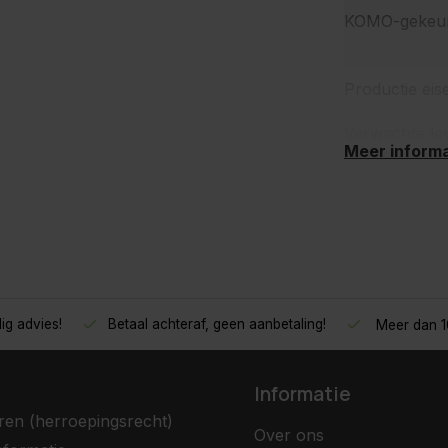
KOMO-gekeur
Productie eis
Verwachte le
Meer informa
ig advies!
Betaal achteraf, geen aanbetaling!
Meer dan 10
Informatie
ren (herroepingsrecht)
Over ons