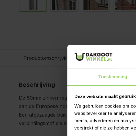
Productomschrijving
Gerelateerde producten
Toestemming
Beschrijving
Deze website maakt gebruik
De 80mm zinken regenpijpen zijn geproduceerd d
aan de Europese norm EN 988 en hebben een produ
We gebruiken cookies om cont
websiteverkeer te analyseren
Een afgezaagde buis zonder optromping kun je vo
media, adverteren en analys
verbindingsmof die als een optromping dient.
verstrekt of die ze hebben v