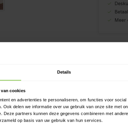
Desku
Betaal
Meer 
Specificaties
Details
Andere le
 van cookies
oor Nedzink. Deze voldoen
ctgaratie van 10 jaar. Tip!
ent en advertenties te personaliseren, om functies voor social
. Ook delen we informatie over uw gebruik van onze site met on
orzien van een
e. Deze partners kunnen deze gegevens combineren met andere i
erzameld op basis van uw gebruik van hun services.