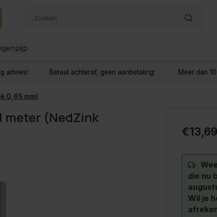
genpijp
g advies!
Betaal achteraf, geen aanbetaling!
Meer dan 10 
nk 0,65 mm)
1 meter (NedZink
€13,6
Wee
die nu 
augustu
Wil je 
afreken