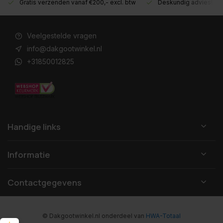
Gratis verzenden vanaf €200,- excl. btw
Deskundig advies!
Veelgestelde vragen
info@dakgootwinkel.nl
+31850012825
Handige links
Informatie
Contactgegevens
© Dakgootwinkel.nl
onderdeel van
HWA-Totaal