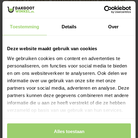
vrijdag 7 augustus.
Bestellingen worden maandag 10
augustus verwerkt of kies zelf een andere
bezorgdatum.
Toestemming
Details
Over
-
+
In Winkelwagen
De zinken regenpijp 80 mm rond van NedZink heeft aan de
Deze website maakt gebruik van cookies
bovenzijde een verbreding van 9 cm (optromping), waardoor
We gebruiken cookies om content en advertenties te
de buizen eenvoudig in elkaar schuiven. Voor een stevige
personaliseren, om functies voor social media te bieden
verbinding is een minimale overlapping van 2 cm aanbevolen.
en om ons websiteverkeer te analyseren. Ook delen we
Meer informatie >
informatie over uw gebruik van onze site met onze
partners voor social media, adverteren en analyse. Deze
Kies zelf je leverdatum bij het afrekenen!
partners kunnen deze gegevens combineren met andere
Ook op zaterdag bezorgd!
informatie die u aan ze heeft verstrekt of die ze hebben
Gratis verzenden vanaf €200,- excl. btw
verzameld op basis van uw gebruik van hun services.
Deskundig advies!
Betaal achteraf, geen aanbetaling!
Meer dan 10 jaar tevreden shoppers!
Alles toestaan