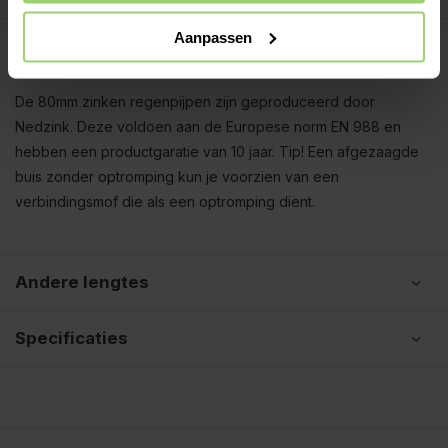
Aanpassen
Beschrijving
De 80mm zinken regenpijpen zijn geproduceerd door
Nedzink. Deze voldoen aan de Europese norm EN 988 en
hebben een productgaratie van 10 jaar. Tip! Een afgezaagde
buis zonder optromping kun je voorzien van een
verbindingsmof die als een optromping dient.
Andere lengtes
Specificaties