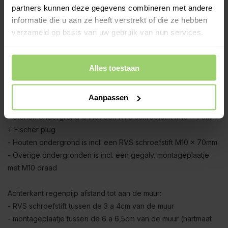
geschoven. Om die reden is bijvoorbeeld de 4,95 meter set (1
partners kunnen deze gegevens combineren met andere
x 3 meter + 1 x 2 meter) ca. 5cm korter na montage.
informatie die u aan ze heeft verstrekt of die ze hebben
verzameld op basis van uw gebruik van hun services.
Zinken exclusieve regenpijpbeugels:
De regenpijp wordt geleverd inclusief
zinken
beugels met
RVS schroefoog en zinken dubbele overschuifwrong (de
Alles toestaan
wrong zorgt voor traditioneel uiterlijk).
Aanpassen
M10 beugel montageopties:
- Stenen ondergrond is incl. een RVS schroefstift M10 x 70mm
+ Fischer plug
- Houten ondergrond is incl. een RVS schroefstift M10 x 70mm
- Overige ondergronden is incl. een gegalv. montageplaatje
met M10 draad
Achterkant regenpijp afstand tot aan de muur:
- RVS schroefstift tussen de 3 a 4cm van de muur
- montageplaatje tussen de 6 a 6,5cm van de muur (hartmaat