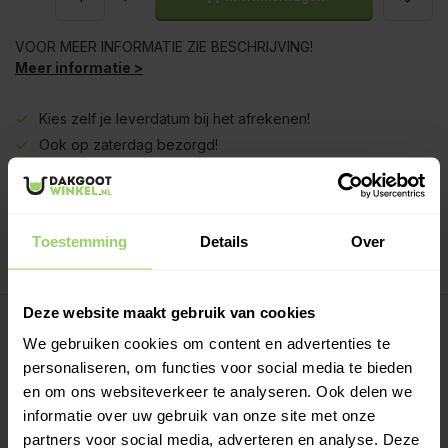
VOOR MEER INFORMATIE ZIE BESCHRIJVING!
Meer informatie >
Kies zelf je leverdatum bij het afrekenen!
Ook op zaterdag bezorgd!
Gratis verzenden vanaf €200,- excl. btw
Deskundig advies!
Betaal achteraf, geen aanbetaling!
Toestemming
Details
Over
Meer dan 10 jaar tevreden shoppers!
Deze website maakt gebruik van cookies
Beschrijving
We gebruiken cookies om content en advertenties te
personaliseren, om functies voor social media te bieden
Regenpijp lengtes:
en om ons websiteverkeer te analyseren. Ook delen we
Regenpijpen worden eenvoudig in elkaar geschoven. Per
informatie over uw gebruik van onze site met onze
deel wordt deze ca 5 a 10cm in de onderliggen buis
partners voor social media, adverteren en analyse. Deze