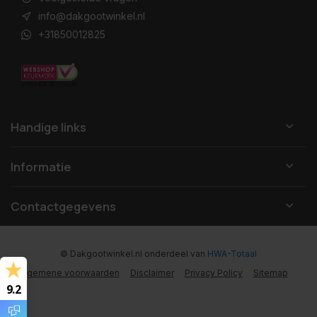
info@dakgootwinkel.nl
+31850012825
Handige links
Informatie
Contactgegevens
© Dakgootwinkel.nl
onderdeel van
HWA-Totaal
Algemene voorwaarden
Disclaimer
Privacy Policy
Sitemap
9.2