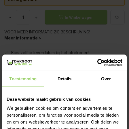
-
+
In Winkelwagen
VOOR MEER INFORMATIE ZIE BESCHRIJVING!
Meer informatie >
Kies zelf je leverdatum bij het afrekenen!
Ook op zaterdag bezorgd!
Gratis verzenden vanaf €200,- excl. btw
Deskundig advies!
Toestemming
Details
Over
Betaal achteraf, geen aanbetaling!
Meer dan 10 jaar tevreden shoppers!
Deze website maakt gebruik van cookies
We gebruiken cookies om content en advertenties te
Beschrijving
personaliseren, om functies voor social media te bieden
en om ons websiteverkeer te analyseren. Ook delen we
Regenpijp lengtes:
informatie over uw gebruik van onze site met onze