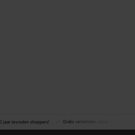
Gratis verzenden vanaf €200,- excl. btw
eden shoppers!