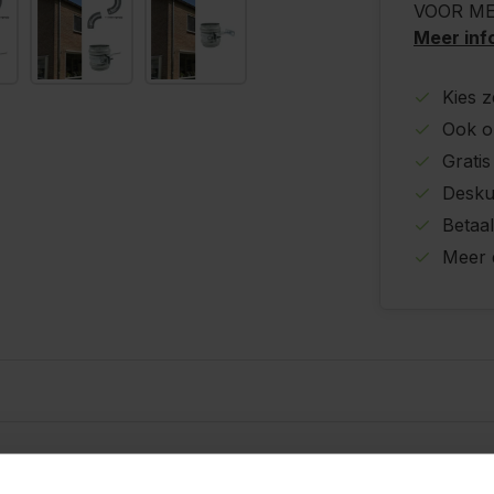
VOOR ME
Meer inf
Kies z
Ook o
Grati
Desku
Betaal
Meer 