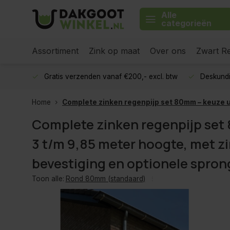
Alle
categorieën
Assortiment
Zink op maat
Over ons
Zwart Re
Gratis verzenden vanaf €200,- excl. btw
Deskundi
Home
Complete zinken regenpijp set 80mm – keuze u
Complete zinken regenpijp set
3 t/m 9,85 meter hoogte, met z
bevestiging en optionele spron
Toon alle:
Rond 80mm (standaard)