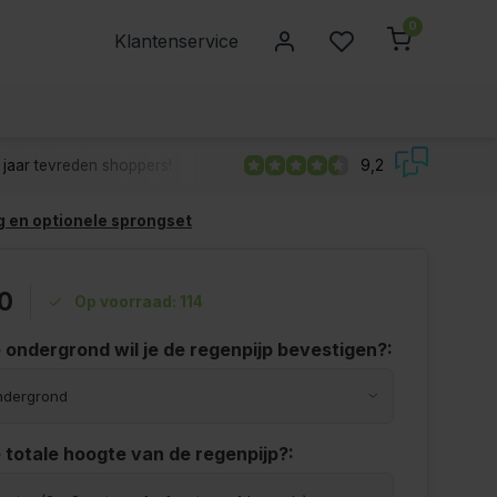
0
Klantenservice
jaar tevreden shoppers!
9,2
g en optionele sprongset
0
Op voorraad: 114
 ondergrond wil je de regenpijp bevestigen?:
 totale hoogte van de regenpijp?: