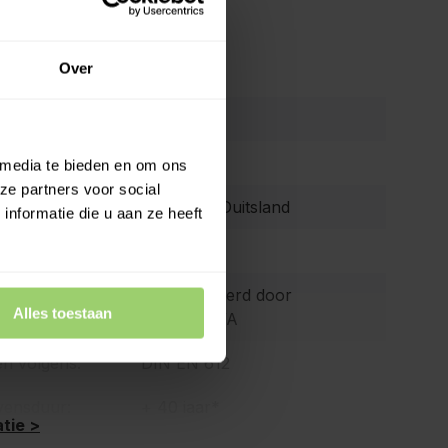
ies
Over
Nedzink
r:
S53196
Titaanzink
 media te bieden en om ons
ze partners voor social
GRÖMO - Duitsland
nformatie die u aan ze heeft
0,7mm
d:
Gecontroleerd door
Alles toestaan
KOMO/KIWA
en volgens:
DIN EN 612
vensduur:
+ 40 jaar*
tie >