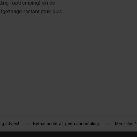
ing (optromping) en de
fgezaagd restant stuk buis
Betaal achteraf, geen aanbetaling!
Meer dan 10 jaar tevr