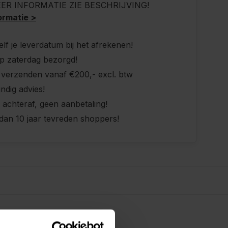
ER INFORMATIE ZIE BESCHRIJVING!
ormatie >
elf je leverdatum bij het afrekenen!
p zaterdag bezorgd!
s verzenden vanaf €200,- excl. btw
ndig advies!
 achteraf, geen aanbetaling!
dan 10 jaar tevreden shoppers!