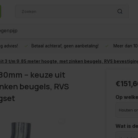
genpijp
g advies!
Betaal achteraf, geen aanbetaling!
Meer dan 10 
it 3 t/m 9,85 meter hoogte, met zinken beugels, RVS bevestigin
 80mm – keuze uit
€151,6
inken beugels, RVS
gset
Op welke
Wat is de