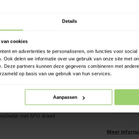
Specificat
. Per deel wordt deze ca 5 a
Details
Merk:
en is bijvoorbeeld de 4,95
Artikelnumme
ter na montage.
 van cookies
Materiaal:
ent en advertenties te personaliseren, om functies voor social
. Ook delen we informatie over uw gebruik van onze site met on
ls met RVS schroefoog en
Fabrikant:
e. Deze partners kunnen deze gegevens combineren met andere i
r traditioneel uiterlijk).
erzameld op basis van uw gebruik van hun services.
Dikte:
KOMO-gekeur
Aanpassen
t M10 x 70mm + Fischer plug
t M10 x 70mm
Productie eis
geplaatje met M10 draad
Verwachte le
Meer informa