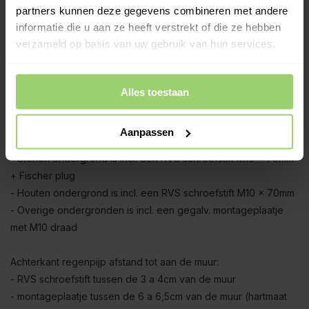
geschoven. Om die reden is bijvoorbeeld de 4,95 meter set (1
partners kunnen deze gegevens combineren met andere
x 3 meter + 1 x 2 meter) ca. 5cm korter na montage.
informatie die u aan ze heeft verstrekt of die ze hebben
verzameld op basis van uw gebruik van hun services.
Zinken exclusieve regenpijpbeugels:
De regenpijp wordt geleverd inclusief
zinken
beugels met
RVS schroefoog en zinken dubbele overschuifwrong (de
Alles toestaan
wrong zorgt voor traditioneel uiterlijk).
Aanpassen
M10 beugel montageopties:
- Stenen ondergrond is incl. een RVS schroefstift M10 x 70mm
+ Fischer plug
- Houten ondergrond is incl. een RVS schroefstift M10 x 70mm
- Overige ondergronden is incl. een gegalv. montageplaatje
met M10 draad
Achterkant regenpijp afstand tot aan de muur:
- RVS schroefstift tussen de 3 a 4cm van de muur
- montageplaatje tussen de 6 a 6,5cm van de muur (hartmaat