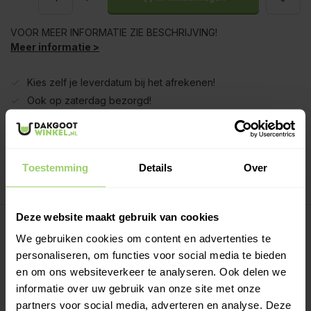
VOOR MEER INFORMATIE ZIE BESCHRIJVING!
Meer informatie >
Kies zelf je leverdatum bij het afrekenen!
Ook op zaterdag bezorgd!
Gratis verzenden vanaf €200,- excl. btw
Deskundig advies!
Betaal achteraf, geen aanbetaling!
Toestemming
Details
Over
Meer dan 10 jaar tevreden shoppers!
Deze website maakt gebruik van cookies
Beschrijving
We gebruiken cookies om content en advertenties te
personaliseren, om functies voor social media te bieden
Regenpijp lengtes:
en om ons websiteverkeer te analyseren. Ook delen we
Regenpijpen worden eenvoudig in elkaar geschoven. Per
informatie over uw gebruik van onze site met onze
deel wordt deze ca 5 a 10cm in de onderliggen buis
partners voor social media, adverteren en analyse. Deze