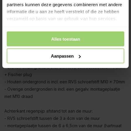
geschoven. Om die reden is bijvoorbeeld de 4,95 meter set (1
partners kunnen deze gegevens combineren met andere
x 3 meter + 1 x 2 meter) ca. 5cm korter na montage.
informatie die u aan ze heeft verstrekt of die ze hebben
verzameld op basis van uw gebruik van hun services.
Zinken exclusieve regenpijpbeugels:
De regenpijp wordt geleverd inclusief
zinken
beugels met
RVS schroefoog en zinken dubbele overschuifwrong (de
Alles toestaan
wrong zorgt voor traditioneel uiterlijk).
Aanpassen
M10 beugel montageopties:
- Stenen ondergrond is incl. een RVS schroefstift M10 x 70mm
+ Fischer plug
- Houten ondergrond is incl. een RVS schroefstift M10 x 70mm
- Overige ondergronden is incl. een gegalv. montageplaatje
met M10 draad
Achterkant regenpijp afstand tot aan de muur:
- RVS schroefstift tussen de 3 a 4cm van de muur
- montageplaatje tussen de 6 a 6,5cm van de muur (hartmaat