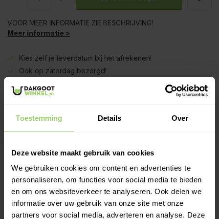
VOOR MEER INFORMATIE ZIE BESCHRIJVING!
Meer informatie >
Kies zelf je leverdatum bij het afrekenen!
Ook op zaterdag bezorgd!
Gratis verzenden vanaf €200,- excl. btw
Deskundig advies!
Betaal achteraf, geen aanbetaling!
Toestemming
Details
Over
Meer dan 10 jaar tevreden shoppers!
Deze website maakt gebruik van cookies
Beschrijving
We gebruiken cookies om content en advertenties te
personaliseren, om functies voor social media te bieden
Regenpijp lengtes:
en om ons websiteverkeer te analyseren. Ook delen we
Regenpijpen worden eenvoudig in elkaar geschoven. Per
informatie over uw gebruik van onze site met onze
deel wordt deze ca 5 a 10cm in de onderliggen buis
partners voor social media, adverteren en analyse. Deze