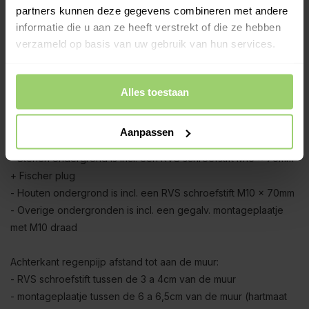
geschoven. Om die reden is bijvoorbeeld de 4,95 meter set (1
partners kunnen deze gegevens combineren met andere
x 3 meter + 1 x 2 meter) ca. 5cm korter na montage.
informatie die u aan ze heeft verstrekt of die ze hebben
verzameld op basis van uw gebruik van hun services.
Zinken exclusieve regenpijpbeugels:
De regenpijp wordt geleverd inclusief
zinken
beugels met
RVS schroefoog en zinken dubbele overschuifwrong (de
Alles toestaan
wrong zorgt voor traditioneel uiterlijk).
Aanpassen
M10 beugel montageopties:
- Stenen ondergrond is incl. een RVS schroefstift M10 x 70mm
+ Fischer plug
- Houten ondergrond is incl. een RVS schroefstift M10 x 70mm
- Overige ondergronden is incl. een gegalv. montageplaatje
met M10 draad
Achterkant regenpijp afstand tot aan de muur:
- RVS schroefstift tussen de 3 a 4cm van de muur
- montageplaatje tussen de 6 a 6,5cm van de muur (hartmaat