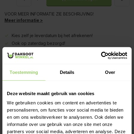
VOOR MEER INFORMATIE ZIE BESCHRIJVING!
Meer informatie >
Kies zelf je leverdatum bij het afrekenen!
Ook op zaterdag bezorgd!
Gratis verzenden vanaf €200,- excl. btw
Deskundig advies!
Betaal achteraf, geen aanbetaling!
Toestemming
Details
Over
Meer dan 10 jaar tevreden shoppers!
Deze website maakt gebruik van cookies
Beschrijving
We gebruiken cookies om content en advertenties te
personaliseren, om functies voor social media te bieden
Regenpijp lengtes:
en om ons websiteverkeer te analyseren. Ook delen we
Regenpijpen worden eenvoudig in elkaar geschoven. Per
informatie over uw gebruik van onze site met onze
deel wordt deze ca 5 a 10cm in de onderliggen buis
partners voor social media, adverteren en analyse. Deze