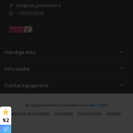
info@dakgootwinkel.nl
+31850012825
Handige links
Informatie
Contactgegevens
© Dakgootwinkel.nl
onderdeel van
HWA-Totaal
Algemene voorwaarden
Disclaimer
Privacy Policy
Sitemap
9.2