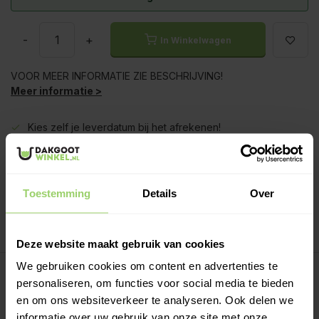
-
+
In Winkelwagen
VOOR MEER INFORMATIE ZIE BESCHRIJVING!
Meer informatie >
Kies zelf je leverdatum bij het afrekenen!
Ook op zaterdag bezorgd!
Gratis verzenden vanaf €200,- excl. btw
Deskundig advies!
Toestemming
Details
Over
Betaal achteraf, geen aanbetaling!
Meer dan 10 jaar tevreden shoppers!
Deze website maakt gebruik van cookies
We gebruiken cookies om content en advertenties te
Beschrijving
personaliseren, om functies voor social media te bieden
en om ons websiteverkeer te analyseren. Ook delen we
Regenpijp lengtes:
informatie over uw gebruik van onze site met onze