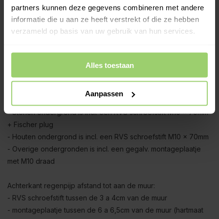
geschoven. Om die reden is bijvoorbeeld de 4,95 meter set (1
partners kunnen deze gegevens combineren met andere
x 3 meter + 1 x 2 meter) ca. 5cm korter na montage.
informatie die u aan ze heeft verstrekt of die ze hebben
verzameld op basis van uw gebruik van hun services.
Zinken exclusieve regenpijpbeugels:
De regenpijp wordt geleverd inclusief
zinken
beugels met
RVS schroefoog en zinken dubbele overschuifwrong (de
Alles toestaan
wrong zorgt voor traditioneel uiterlijk).
Aanpassen
M10 beugel montageopties:
- Stenen ondergrond is incl. een RVS schroefstift M10 x 70mm
+ Fischer plug
- Houten ondergrond is incl. een RVS schroefstift M10 x 70mm
- Overige ondergronden is incl. een gegalv. montageplaatje
met M10 draad
Achterkant regenpijp afstand tot aan de muur:
- RVS schroefstift tussen de 3 a 4cm van de muur
- montageplaatje tussen de 6 a 6,5cm van de muur (hartmaat