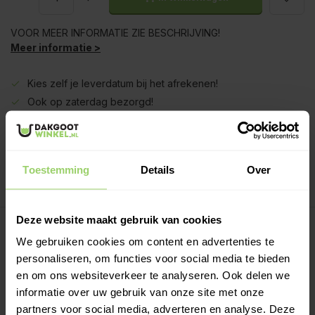
VOOR MEER INFORMATIE ZIE BESCHRIJVING!
Meer informatie >
Kies zelf je leverdatum bij het afrekenen!
Ook op zaterdag bezorgd!
Gratis verzenden vanaf €200,- excl. btw
Deskundig advies!
Betaal achteraf, geen aanbetaling!
Toestemming
Details
Over
Meer dan 10 jaar tevreden shoppers!
Deze website maakt gebruik van cookies
Beschrijving
We gebruiken cookies om content en advertenties te
personaliseren, om functies voor social media te bieden
Regenpijp lengtes:
en om ons websiteverkeer te analyseren. Ook delen we
Regenpijpen worden eenvoudig in elkaar geschoven. Per
informatie over uw gebruik van onze site met onze
deel wordt deze ca 5 a 10cm in de onderliggen buis
partners voor social media, adverteren en analyse. Deze