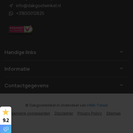
info@dakgootwinkel.nl
+31850012825
Handige links
Informatie
Contactgegevens
© Dakgootwinkel.nl
onderdeel van
HWA-Totaal
Algemene voorwaarden
Disclaimer
Privacy Policy
Sitemap
9.2