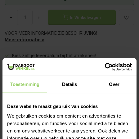
-
+
In Winkelwagen
VOOR MEER INFORMATIE ZIE BESCHRIJVING!
Meer informatie >
Kies zelf je leverdatum bij het afrekenen!
Ook op zaterdag bezorgd!
Gratis verzenden vanaf €200,- excl. btw
Deskundig advies!
Toestemming
Details
Over
Betaal achteraf, geen aanbetaling!
Meer dan 10 jaar tevreden shoppers!
Deze website maakt gebruik van cookies
We gebruiken cookies om content en advertenties te
Beschrijving
personaliseren, om functies voor social media te bieden
en om ons websiteverkeer te analyseren. Ook delen we
Regenpijp lengtes:
informatie over uw gebruik van onze site met onze