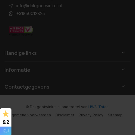
info@dakgootwinkel.nl
+31850012825
Handige links
Informatie
Contactgegevens
© Dakgootwinkel.nl
onderdeel van
HWA-Totaal
Algemene voorwaarden
Disclaimer
Privacy Policy
Sitemap
9.2