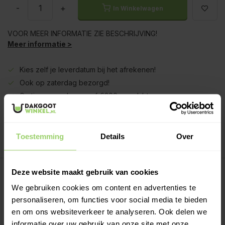
-
+
In Winkelwagen
VOOR MEER INFORMATIE ZIE BESCHRIJVING!
Meer informatie >
Kies zelf je leverdatum bij het afrekenen!
Ook op zaterdag bezorgd!
Gratis verzenden vanaf €200,- excl. btw
Deskundig advies!
Betaal achteraf, geen aanbetaling!
Meer dan 10 jaar tevreden shoppers!
Toestemming
Details
Over
Beschrijving
Deze website maakt gebruik van cookies
We gebruiken cookies om content en advertenties te
personaliseren, om functies voor social media te bieden
Regenpijp lengtes:
en om ons websiteverkeer te analyseren. Ook delen we
Regenpijpen worden eenvoudig in elkaar geschoven. Per
informatie over uw gebruik van onze site met onze
deel wordt deze ca 5 a 10cm in de onderliggen buis