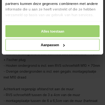
geschoven. Om die reden is bijvoorbeeld de 4,95 meter set (1
partners kunnen deze gegevens combineren met andere
x 3 meter + 1 x 2 meter) ca. 5cm korter na montage.
informatie die u aan ze heeft verstrekt of die ze hebben
verzameld op basis van uw gebruik van hun services.
Zinken exclusieve regenpijpbeugels:
De regenpijp wordt geleverd inclusief
zinken
beugels met
RVS schroefoog en zinken dubbele overschuifwrong (de
Alles toestaan
wrong zorgt voor traditioneel uiterlijk).
Aanpassen
M10 beugel montageopties:
- Stenen ondergrond is incl. een RVS schroefstift M10 x 70mm
+ Fischer plug
- Houten ondergrond is incl. een RVS schroefstift M10 x 70mm
- Overige ondergronden is incl. een gegalv. montageplaatje
met M10 draad
Achterkant regenpijp afstand tot aan de muur:
- RVS schroefstift tussen de 3 a 4cm van de muur
- montageplaatje tussen de 6 a 6,5cm van de muur (hartmaat