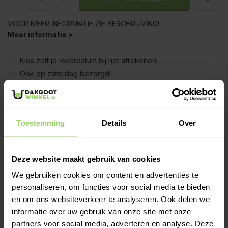
VOOR MEER INFORMATIE ZIE BESCHRIJVING!
Meer informatie >
Kies zelf je leverdatum bij het afrekenen!
Ook op zaterdag bezorgd!
Gratis verzenden vanaf €200,- excl. btw
Deskundig advies!
Betaal achteraf, geen aanbetaling!
Toestemming
Details
Over
Meer dan 10 jaar tevreden shoppers!
Deze website maakt gebruik van cookies
Beschrijving
We gebruiken cookies om content en advertenties te
personaliseren, om functies voor social media te bieden
Regenpijp lengtes:
en om ons websiteverkeer te analyseren. Ook delen we
Regenpijpen worden eenvoudig in elkaar geschoven. Per
informatie over uw gebruik van onze site met onze
deel wordt deze ca 5 a 10cm in de onderliggen buis
partners voor social media, adverteren en analyse. Deze